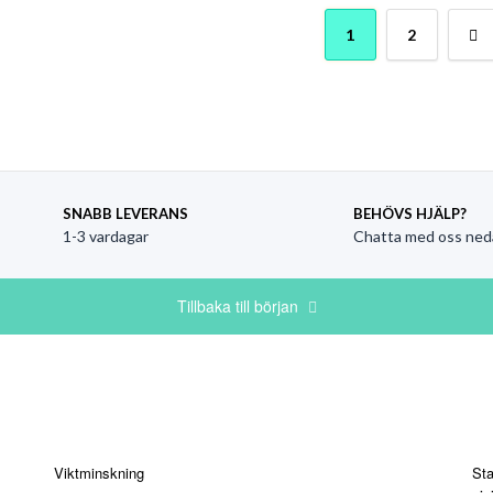
numrering för inlägg
1
2
SNABB LEVERANS
BEHÖVS HJÄLP?
1-3 vardagar
Chatta med oss ned
Tillbaka till början
Kategorier
St
Viktminskning
Sta