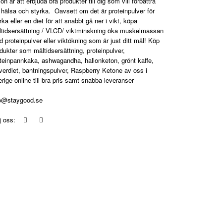
ion är att erbjuda bra produkter till dig som vill förbättra
 hälsa och styrka. Oavsett om det är proteinpulver för
rka eller en diet för att snabbt gå ner i vikt, köpa
tidsersättning / VLCD/ viktminskning öka muskelmassan
 proteinpulver eller viktökning som är just ditt mål! Köp
dukter som måltidsersättning, proteinpulver,
teinpannkaka, ashwagandha, hallonketon, grönt kaffe,
verdiet, bantningspulver, Raspberry Ketone av oss i
rige online till bra pris samt snabba leveranser
fo@staygood.se
lj oss: