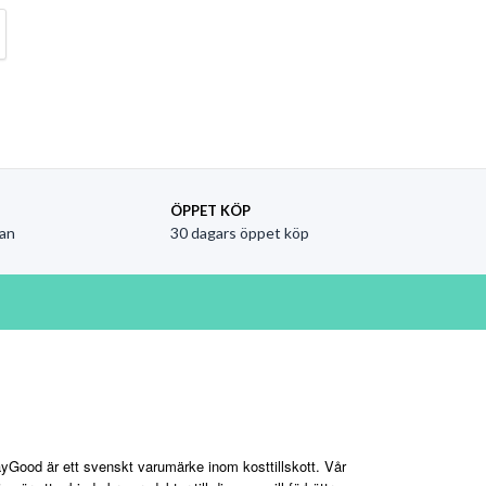
ÖPPET KÖP
an
30 dagars öppet köp
aygood.se
yGood är ett svenskt varumärke inom kosttillskott. Vår