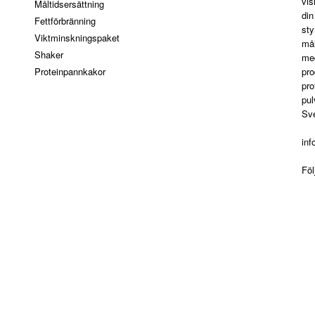
vis
Måltidsersättning
din
Fettförbränning
sty
Viktminskningspaket
mål
Shaker
med
Proteinpannkakor
pro
pro
pul
Sve
in
Fö