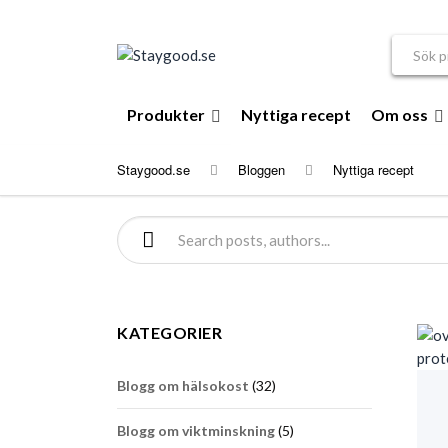
Sök efte
Produkter
Nyttiga recept
Om oss
Staygood.se
Bloggen
Nyttiga recept
Sök efter:
KATEGORIER
Blogg om hälsokost
(32)
Blogg om viktminskning
(5)