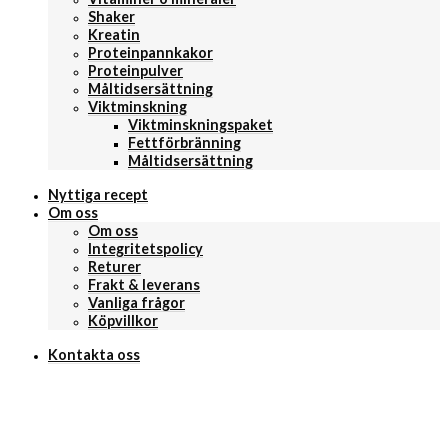
Shaker
Kreatin
Proteinpannkakor
Proteinpulver
Måltidsersättning
Viktminskning
Viktminskningspaket
Fettförbränning
Måltidsersättning
Nyttiga recept
Om oss
Om oss
Integritetspolicy
Returer
Frakt & leverans
Vanliga frågor
Köpvillkor
Kontakta oss