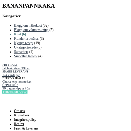
BANANPANNKAKA
Kategorier
Blogg om hälsokost
(32)
Blogg om viktminskning
(5)
Kost
(6)
Kunderna berättar
(3)
Nyttiga recept
(19)
Okategoriserade
(5)
Samarbete
(4)
Smoothie Recept
(4)
FRI FRAKT
Fri frakt över 399kr
SNABB LEVERANS
1-3 vardagar
BEHÖVS HJÄLP?
Chatta med oss nedan
ÖPPET KÖP
30 dagars öppet köp
Tillbaka till början
Information
Om oss
Köpvillkor
Integritetspolicy
Returer
Frakt & Leverans