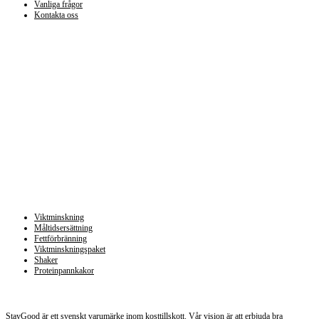
Vanliga frågor
Kontakta oss
Kategorier
Viktminskning
Måltidsersättning
Fettförbränning
Viktminskningspaket
Shaker
Proteinpannkakor
Staygood.se
StayGood är ett svenskt varumärke inom kosttillskott. Vår vision är att erbjuda bra