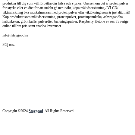
produkter till dig som vill förbättra din hälsa och styrka. Oavsett om det är proteinpulver
för styrka eller en diet för att snabbt gå ner i vikt, köpa måltidsersättning / VLCD/
viktminskning öka muskelmassan med proteinpulver eller viktökning som är just ditt mål!
Köp produkter som måltidsersättning, proteinpulver, proteinpannkaka, ashwagandha,
hallonketon, grönt kaffe, pulverdiet, bantningspulver, Raspberry Ketone av oss i Sverige
online till bra pris samt snabba leveranser
info@staygood.se
Följ oss:
Copyright ©2024
Staygood
. All Rights Reserved.