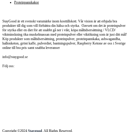
Proteinpannkakor
Staygood.se
StayGood är ett svenskt varumärke inom kosttillskott. Vår vision är att erbjuda bra
produkter till dig som vill förbättra din hälsa och styrka. Oavsett om det är proteinpulver
för styrka eller en diet för att snabbt gå ner i vikt, köpa måltidsersättning / VLCD/
viktminskning öka muskelmassan med proteinpulver eller viktökning som är just ditt mål!
Köp produkter som måltidsersättning, proteinpulver, proteinpannkaka, ashwagandha,
hallonketon, grönt kaffe, pulverdiet, bantningspulver, Raspberry Ketone av oss i Sverige
online till bra pris samt snabba leveranser
info@staygood.se
Följ oss:
Copyright ©2024
Staygood
. All Rights Reserved.