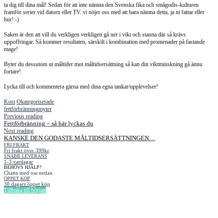
ta dig till dina mål! Sedan för att inte nämna den Svenska fika och smågodis-kulturen
framför serier vid datorn eller TV. vi nöjer oss med att bara nämna detta, ja ni fattar eller
hur!:-)
Saken är den att vill du verkligen verkligen gå ner i vikt och stanna där så krävs
uppoffringar. Så kommer resultaten, särskilt i kombination med promenader på fastande
mage!
Byter du dessutom ut måltider mot måltidsersättning så kan din viktminskning gå ännu
fortare!
Lycka till och kommentera gärna med dina egna tankar/upplevelser!
Kost
Okategoriserade
fettförbränning
myter
Previous reading
Fettförbränning – så här lyckas du
Next reading
KANSKE DEN GODASTE MÅLTIDSERSÄTTNINGEN…
FRI FRAKT
Fri frakt över 399kr
SNABB LEVERANS
1-3 vardagar
BEHÖVS HJÄLP?
Chatta med oss nedan
ÖPPET KÖP
30 dagars öppet köp
Tillbaka till början
Information