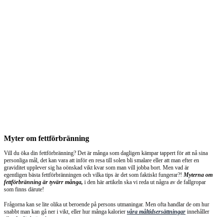
Myter om fettförbränning
Vill du öka din fettförbränning? Det är många som dagligen kämpar tappert för att nå sina
personliga mål, det kan vara att inför en resa till solen bli smalare eller att man efter en
graviditet upplever sig ha oönskad vikt kvar som man vill jobba bort. Men vad är
egentligen bästa fettförbränningen och vilka tips är det som faktiskt fungerar?!
Myterna om
fettförbränning är tyvärr många,
i den här artikeln ska vi reda ut några av de fallgropar
som finns därute!
Frågorna kan se lite olika ut beroende på persons utmaningar. Men ofta handlar de om hur
snabbt man kan gå ner i vikt, eller hur många kalorier
våra måltidsersättningar
innehåller