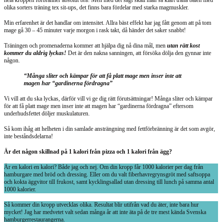
olika sorters träning tex sit-ups, det finns bara fördelar med starka magmuskler.
Min erfarenhet är det handlar om intensitet. Allra bäst effekt har jag fått genom att på tom
mage gå 30 – 45 minuter varje morgon i rask takt, då händer det saker snabbt!
Träningen och promenaderna kommer att hjälpa dig nå dina mål, men
utan rätt kost
kommer du aldrig lyckas!
Det är den nakna sanningen, att försöka dölja den gynnar inte
någon.
“Många sliter och kämpar för att få platt mage men inser inte att
magen har “gardinerna fördragna”
Vi vill att du ska lyckas, därför vill vi ge dig rätt förutsättningar! Många sliter och kämpar
för att få platt mage men inser inte att magen har “gardinerna fördragna” eftersom
underhudsfettet döljer muskulaturen.
Så kom ihåg att helheten i din samlade ansträngning med fettförbränning är det som avgör,
inte beståndsdelarna!
Är det någon skillnad på 1 kalori från pizza och 1 kalori från ägg?
Är en kalori en kalori? Både jag och nej. Om din kropp får 1000 kalorier per dag från
hamburgare med bröd och dressing. Eller om du valt fiberhavregrynsgröt med saftsoppa
och kokta äggvitor till frukost, samt kycklingsallad utan dressing till lunch på samma antal
1000 kalorier.
Så kommer din kropp utvecklas olika. Resultat blir utifrån vad du äter, inte bara hur
mycket! Jag har medvetet valt sedan många år att inte äta på de tre mest kända Svenska
hamburgerrestaurangerna.