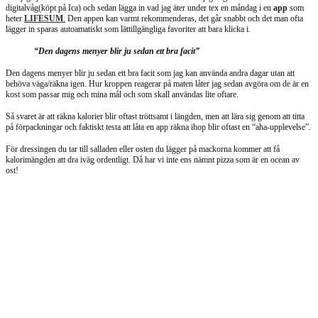
digitalvåg(köpt på Ica) och sedan lägga in vad jag äter under tex en måndag i en
app
som
heter
LIFESUM
.
Den appen kan varmt rekommenderas, det går snabbt och det man ofta
lägger in sparas autoamatiskt som lättillgängliga favoriter att bara klicka i.
“Den dagens menyer blir ju sedan ett bra facit”
Den dagens menyer blir ju sedan ett bra facit som jag kan använda andra dagar utan att
behöva väga/räkna igen. Hur kroppen reagerar på maten låter jag sedan avgöra om de är en
kost som passar mig och mina mål och som skall användas lite oftare.
Så svaret är att räkna kalorier blir oftast tröttsamt i längden, men att lära sig genom att titta
på förpackningar och faktiskt testa att låta en app räkna ihop blir oftast en “aha-upplevelse”.
För dressingen du tar till salladen eller osten du lägger på mackorna kommer att få
kalorimängden att dra iväg ordentligt. Då har vi inte ens nämnt pizza som är en ocean av
ost!