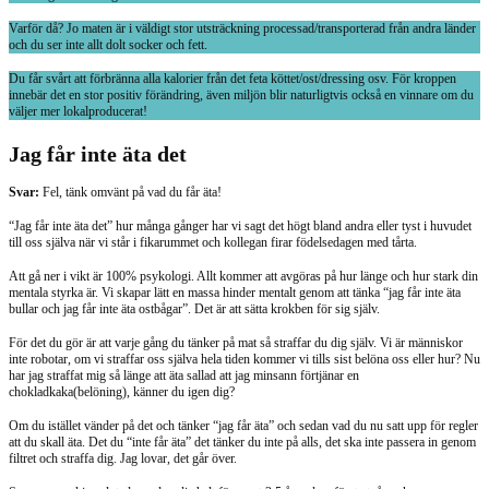
Varför då? Jo maten är i väldigt stor utsträckning processad/transporterad från andra länder
och du ser inte allt dolt socker och fett.
Du får svårt att förbränna alla kalorier från det feta köttet/ost/dressing osv. För kroppen
innebär det en stor positiv förändring, även miljön blir naturligtvis också en vinnare om du
väljer mer lokalproducerat!
Jag får inte äta det
Svar:
Fel, tänk omvänt på vad du får äta!
“Jag får inte äta det” hur många gånger har vi sagt det högt bland andra eller tyst i huvudet
till oss själva när vi står i fikarummet och kollegan firar födelsedagen med tårta.
Att gå ner i vikt är 100% psykologi. Allt kommer att avgöras på hur länge och hur stark din
mentala styrka är. Vi skapar lätt en massa hinder mentalt genom att tänka “jag får inte äta
bullar och jag får inte äta ostbågar”. Det är att sätta krokben för sig själv.
För det du gör är att varje gång du tänker på mat så straffar du dig själv. Vi är människor
inte robotar, om vi straffar oss själva hela tiden kommer vi tills sist belöna oss eller hur? Nu
har jag straffat mig så länge att äta sallad att jag minsann förtjänar en
chokladkaka(belöning), känner du igen dig?
Om du istället vänder på det och tänker “jag får äta” och sedan vad du nu satt upp för regler
att du skall äta. Det du “inte får äta” det tänker du inte på alls, det ska inte passera in genom
filtret och straffa dig. Jag lovar, det går över.