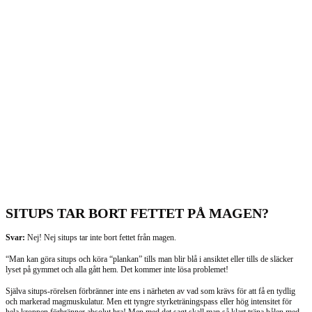
SITUPS TAR BORT FETTET PÅ MAGEN?
Svar:
Nej! Nej situps tar inte bort fettet från magen.
“Man kan göra situps och köra “plankan” tills man blir blå i ansiktet eller tills de släcker
lyset på gymmet och alla gått hem. Det kommer inte lösa problemet!
Själva situps-rörelsen förbränner inte ens i närheten av vad som krävs för att få en tydlig
och markerad magmuskulatur. Men ett tyngre styrketräningspass eller hög intensitet för
hela kroppen förbränner absolut bra! Men med det sagt skall man så klart träna bålen med