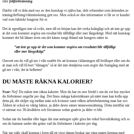
eller
fettförbränning
.
Därför vill vi dela med oss av den kunskap vi själva har, dels erfarenhet som årtionden av
träning/deffning/viktminskning gett oss. Men också av den information vi får av er kunder
vad som faktiskt fungerar för er.
Det är egentligen inte så svårt, men till en början kan det verka krångligt och att inte ge upp
är det som kommer avgöra om resultat blir tillfälligt eller mer långsiktigt. Med rätt kunskap
kommer det bli lättare även om det känns tungt ibland när hungern sätter in.
“att inte ge upp är det som kommer avgöra om resultatet blir tillfälligt
eller mer långsiktigt”
Oavsett om du vill gå ner i vikt snabbt för att komma i klänningen till bröllopet eller om du
är man och vill få bort “ölmagen” så är det inte detaljerna som avgör din framgång med att
gå ner i vikt, det är helheten!
DU MÅSTE RÄKNA KALORIER?
Svar:
Nej! Du måste inte räkna kalorier. Men du har en stor fördel i om du vet hur mycket
du förbränner ungefär per dag. Det finns många kaloriräknare på nätet man kan kolla upp
detta på, det skiljer sig mellan män och kvinnor samt vilken arbetsbelastning man har osv.
Åldern är också en viktig faktor, ju äldre desto sämre ämnesomsättning. Detta inträffar när
vi närmar oss 30-årsåldern och försämras sedan gradvis ju äldre vi blir.
Sedan när du handlar eller lagar din mat antingen själv göra lite enkel huvudräkning och se
om du hamnar under din gräns vad du förbränner i kalorier per dag.
När jag själv skall komma i form till ett visst datum brukar jag väga maten hemma med