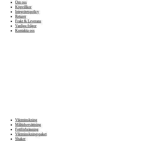
Om oss
Köpvillkor
Integritetspolicy
Returer
Frakt & Leverans
Vanliga frågor
Kontakta oss
Kategorier
Viktminskning
Måltidsersättning
Fettförbränning
Viktminskningspaket
Shaker