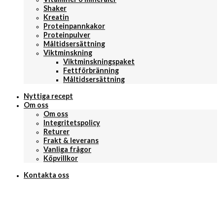
Shaker
Kreatin
Proteinpannkakor
Proteinpulver
Måltidsersättning
Viktminskning
Viktminskningspaket
Fettförbränning
Måltidsersättning
Nyttiga recept
Om oss
Om oss
Integritetspolicy
Returer
Frakt & leverans
Vanliga frågor
Köpvillkor
Kontakta oss