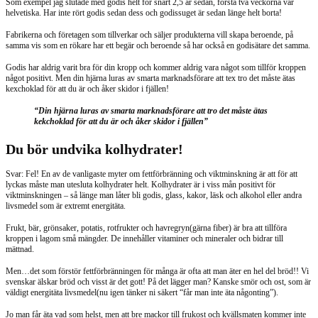
Som exempel jag slutade med godis helt för snart 2,5 år sedan, första två veckorna var
helvetiska. Har inte rört godis sedan dess och godissuget är sedan länge helt borta!
Fabrikerna och företagen som tillverkar och säljer produkterna vill skapa beroende, på
samma vis som en rökare har ett begär och beroende så har också en godisätare det samma.
Godis har aldrig varit bra för din kropp och kommer aldrig vara något som tillför kroppen
något positivt. Men din hjärna luras av smarta marknadsförare att tex tro det måste ätas
kexchoklad för att du är och åker skidor i fjällen!
“Din hjärna luras av smarta marknadsförare att tro det måste ätas
kekchoklad för att du är och åker skidor i fjällen”
Du bör undvika kolhydrater!
Svar: Fel! En av de vanligaste myter om fettförbränning och viktminskning är att för att
lyckas måste man utesluta kolhydrater helt. Kolhydrater är i viss mån positivt för
viktminskningen – så länge man låter bli godis, glass, kakor, läsk och alkohol eller andra
livsmedel som är extremt energitäta.
Frukt, bär, grönsaker, potatis, rotfrukter och havregryn(gärna fiber) är bra att tillföra
kroppen i lagom små mängder. De innehåller vitaminer och mineraler och bidrar till
mättnad.
Men…det som förstör fettförbränningen för många är ofta att man äter en hel del bröd!! Vi
svenskar älskar bröd och visst är det gott! På det lägger man? Kanske smör och ost, som är
väldigt energitäta livsmedel(nu igen tänker ni säkert “får man inte äta någonting”).
Jo man får äta vad som helst, men att bre mackor till frukost och kvällsmaten kommer inte