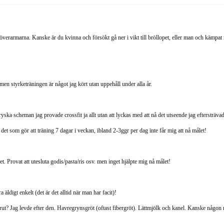
å överarmarna. Kanske är du kvinna och försökt gå ner i vikt till bröllopet, eller man och kämpa
men styrketräningen är något jag kört utan uppehåll under alla år.
 ryska scheman jag provade crossfit ja allt utan att lyckas med att nå det utseende jag eftersträv
 det som gör att träning 7 dagar i veckan, ibland 2-3ggr per dag inte får mig att nå målet!
et. Provat att utesluta godis/pasta/ris osv. men inget hjälpte mig nå målet!
 äldigt enkelt (det är det alltid när man har facit)!
 förut? Jag levde efter den. Havregrynsgröt (oftast fibergröt). Lättmjölk och kanel. Kanske någon