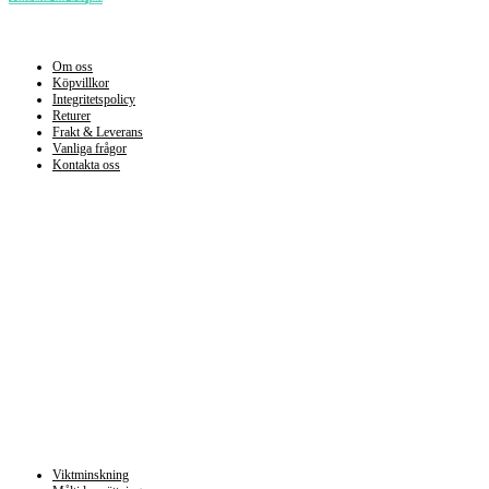
Information
Om oss
Köpvillkor
Integritetspolicy
Returer
Frakt & Leverans
Vanliga frågor
Kontakta oss
Kategorier
Viktminskning