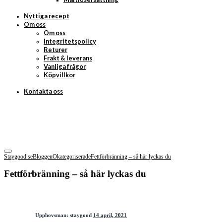
Nyttiga recept
Om oss
Om oss
Integritetspolicy
Returer
Frakt & leverans
Vanliga frågor
Köpvillkor
Kontakta oss
Staygood.se
Bloggen
Okategoriserade
Fettförbränning – så här lyckas du
Fettförbränning – så här lyckas du
Upphovsman:
staygood
14 april, 2021