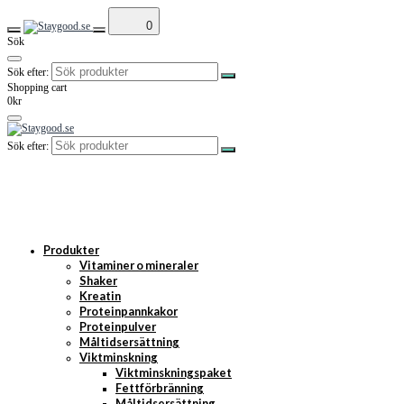
0
Sök
Sök efter:
Shopping cart
0kr
Sök efter:
Produkter
Vitaminer o mineraler
Shaker
Kreatin
Proteinpannkakor
Proteinpulver
Måltidsersättning
Viktminskning
Viktminskningspaket
Fettförbränning
Måltidsersättning