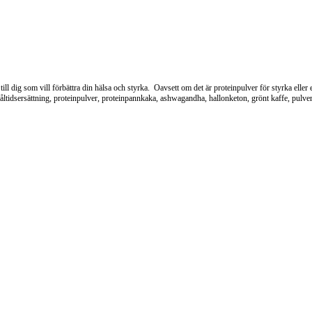
ill dig som vill förbättra din hälsa och styrka. Oavsett om det är proteinpulver för styrka eller
idsersättning, proteinpulver, proteinpannkaka, ashwagandha, hallonketon, grönt kaffe, pulverd