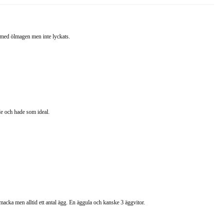
t med ölmagen men inte lyckats.
ade och hade som ideal.
 macka men alltid ett antal ägg. En äggula och kanske 3 äggvitor.