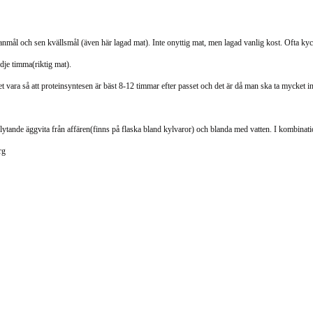
nmål och sen kvällsmål (även här lagad mat). Inte onyttig mat, men lagad vanlig kost. Ofta kyc
edje timma(riktig mat).
et vara så att proteinsyntesen är bäst 8-12 timmar efter passet och det är då man ska ta mycket i
l flytande äggvita från affären(finns på flaska bland kylvaror) och blanda med vatten. I kombin
rg