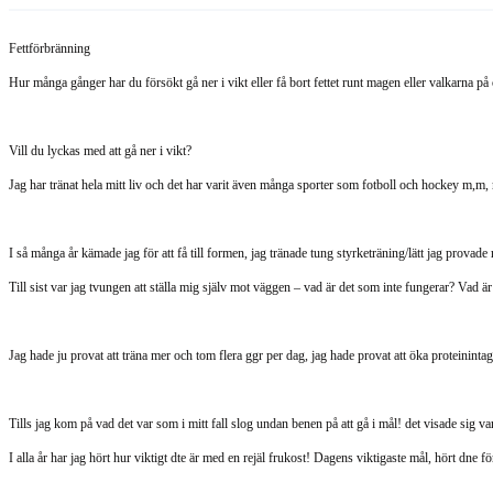
Fettförbränning
Hur många gånger har du försökt gå ner i vikt eller få bort fettet runt magen eller valkarna p
Vill du lyckas med att gå ner i vikt?
Jag har tränat hela mitt liv och det har varit även många sporter som fotboll och hockey m,m, 
I så många år kämade jag för att få till formen, jag tränade tung styrketräning/lätt jag provade
Till sist var jag tvungen att ställa mig själv mot väggen – vad är det som inte fungerar? Vad är
Jag hade ju provat att träna mer och tom flera ggr per dag, jag hade provat att öka proteinintag
Tills jag kom på vad det var som i mitt fall slog undan benen på att gå i mål! det visade sig vara
I alla år har jag hört hur viktigt dte är med en rejäl frukost! Dagens viktigaste mål, hört dne