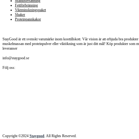
Måltidsersättning
Fettförbränning
Viktminskningspaket
Shaker
Proteinpannkakor
Staygood.se
StayGood är ett svenskt varumärke inom kosttillskott. Vår vision är att erbjuda bra produkter t
muskelmassan med proteinpulver eller viktökning som är just ditt mål! Köp produkter som målt
leveranser
info@staygood.se
Följ oss:
Copyright ©2024
Staygood
. All Rights Reserved.