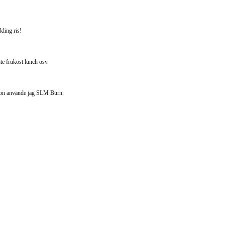
kling ris!
nte frukost lunch osv.
ation använde jag SLM Burn.