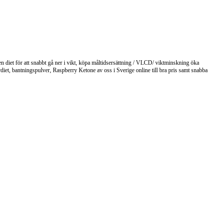
 en diet för att snabbt gå ner i vikt, köpa måltidsersättning / VLCD/ viktminskning öka
iet, bantningspulver, Raspberry Ketone av oss i Sverige online till bra pris samt snabba