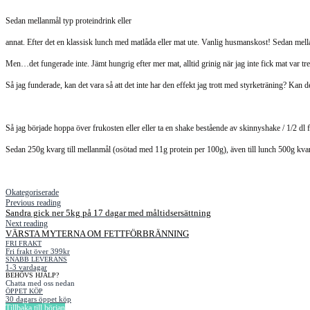
Sedan mellanmål typ proteindrink eller
annat. Efter det en klassisk lunch med matlåda eller mat ute. Vanlig husmanskost! Sedan mella
Men…det fungerade inte. Jämt hungrig efter mer mat, alltid grinig när jag inte fick mat var tr
Så jag funderade, kan det vara så att det inte har den effekt jag trott med styrketräning? Kan d
Så jag började hoppa över frukosten eller eller ta en shake bestående av skinnyshake / 1/2 d
Sedan 250g kvarg till mellanmål (osötad med 11g protein per 100g), även till lunch 500g kva
Okategoriserade
Previous reading
Sandra gick ner 5kg på 17 dagar med måltidsersättning
Next reading
VÄRSTA MYTERNA OM FETTFÖRBRÄNNING
FRI FRAKT
Fri frakt över 399kr
SNABB LEVERANS
1-3 vardagar
BEHÖVS HJÄLP?
Chatta med oss nedan
ÖPPET KÖP
30 dagars öppet köp
Tillbaka till början