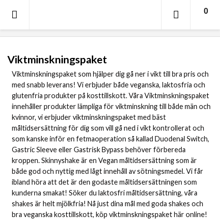
0
SORT
Viktminskningspaket
Viktminskningspaket som hjälper dig gå ner i vikt till bra pris och
med snabb leverans! Vi erbjuder både veganska, laktosfria och
glutenfria produkter på kosttillskott. Våra Viktminskningspaket
innehåller produkter lämpliga för viktminskning till både män och
kvinnor, vi erbjuder viktminskningspaket med bäst
måltidsersättning för dig som vill gå ned i vikt kontrollerat och
som kanske inför en fetmaoperation så kallad Duodenal Switch,
Gastric Sleeve eller Gastrisk Bypass behöver förbereda
kroppen. Skinnyshake är en Vegan måltidsersättning som är
både god och nyttig med lågt innehåll av sötningsmedel. Vi får
ibland höra att det är den godaste måltidsersättningen som
kunderna smakat! Söker du laktosfri måltidsersättning, våra
shakes är helt mjölkfria! Nå just dina mål med goda shakes och
bra veganska kosttillskott, köp viktminskningspaket här online!