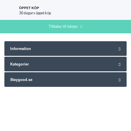
ÖPPET KÖP
30 dagars öppet köp
Tillbaka till början
Information
Kategorier
Staygood.se