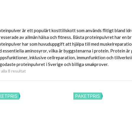
teinpulver är ett populärt kosttillskott som används flitigt bland i
resserade av allmän hälsa och fitness. Bästa proteinpulvret har en b
teinpulver har som huvuduppgift att hjälpa till med muskelreparatio
 essentiella aminosyror, vilka är byggstenarna i protein. Protein är
ppsfunktioner, inklusive cellreparation, immunfunktion och tillverk
godaste proteinpulvret i Sverige och billiga smakprover.
 alla 8 resultat
KETPRIS
PAKETPRIS