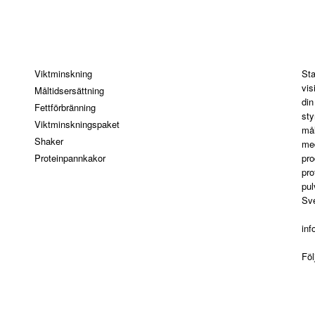
Kategorier
St
Viktminskning
Sta
vis
Måltidsersättning
din
Fettförbränning
sty
Viktminskningspaket
mål
Shaker
med
Proteinpannkakor
pro
pro
pul
Sve
in
Fö