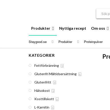
Sök efte
Produkter
Nyttiga recept
Om oss
Staygood.se
Produkter
Proteinpulver
KATEGORIER
Pr
Fettförbränning
9
Glutenfri Måltidsersättning
8
Glutenfritt
9
Hälsokost
4
Kosttillskott
6
L-Karnitin
4