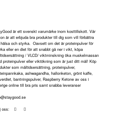
aygood.se
yGood är ett svenskt varumärke inom kosttillskott. Vår
ion är att erbjuda bra produkter till dig som vill förbättra
 hälsa och styrka. Oavsett om det är proteinpulver för
rka eller en diet för att snabbt gå ner i vikt, köpa
tidsersättning / VLCD/ viktminskning öka muskelmassan
 proteinpulver eller viktökning som är just ditt mål! Köp
dukter som måltidsersättning, proteinpulver,
teinpannkaka, ashwagandha, hallonketon, grönt kaffe,
verdiet, bantningspulver, Raspberry Ketone av oss i
rige online till bra pris samt snabba leveranser
fo@staygood.se
lj oss: