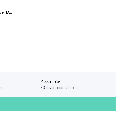
Fettförbrännande Proteinpulver Dubbel Vanilj 30 portioner
ngliga priset var: 399kr.
et nuvarande priset är: 299kr.
ÖPPET KÖP
an
30 dagars öppet köp