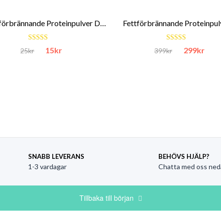
Fettförbrännande Proteinpulver Dubbel Vanilj 1 smakprov
Det ursprungliga priset var: 25kr.
Det nuvarande priset är: 15kr.
Det urspru
D
15
kr
299
kr
25
kr
399
kr
Betygsatt
Betygsatt
5.00
av 5
4.87
av 5
SNABB LEVERANS
BEHÖVS HJÄLP?
1-3 vardagar
Chatta med oss ned
Tillbaka till början