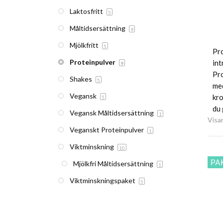
Laktosfritt
5
Måltidsersättning
9
Mjölkfritt
5
Pro
Proteinpulver
int
9
Pro
Shakes
5
med
Vegansk
kro
5
du 
Vegansk Måltidsersättning
1
Visar
Veganskt Proteinpulver
1
Viktminskning
10
PA
Mjölkfri Måltidsersättning
1
Viktminskningspaket
5