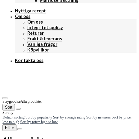
Måltidsersättning
Nyttiga recept
Om oss
Om oss
Integritetspolicy
Returer
Frakt & leverans
Vanliga frågor
Köpvillkor
Kontakta oss
Staygood.se
Alla produkter
Sort
Sort by:
Default sorting
Sort by popularity
Sort by average rating
Sort by newness
Sort by price:
low to high
Sort by price: high to low
Filter