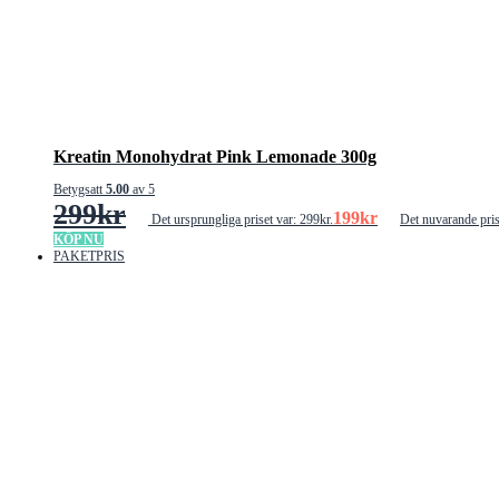
Kreatin Monohydrat Pink Lemonade 300g
Betygsatt
5.00
av 5
299
kr
199
kr
Det ursprungliga priset var: 299kr.
Det nuvarande pris
KÖP NU
PAKETPRIS