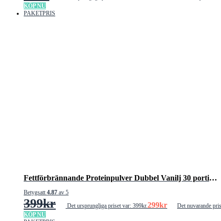
KÖP NU
PAKETPRIS
Fettförbrännande Proteinpulver Dubbel Vanilj 30 portioner
Betygsatt
4.87
av 5
399
kr
299
kr
Det ursprungliga priset var: 399kr.
Det nuvarande pris
KÖP NU