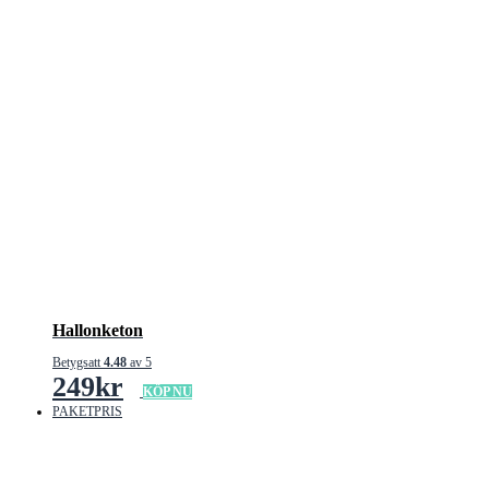
Hallonketon
Betygsatt
4.48
av 5
249
kr
KÖP NU
PAKETPRIS