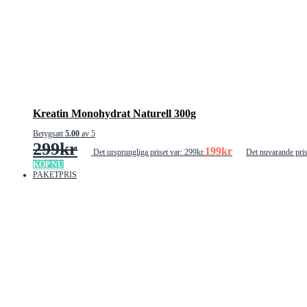
Kreatin Monohydrat Naturell 300g
Betygsatt
5.00
av 5
299
kr
199
kr
Det ursprungliga priset var: 299kr.
Det nuvarande pris
KÖP NU
PAKETPRIS