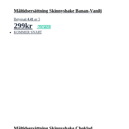
Måltidsersättning Skinnyshake Banan-Vanilj
Betygsatt
4.41
av 5
299
kr
KÖP NU
KOMMER SNART
Måltidsersättning Skinnyshake Choklad