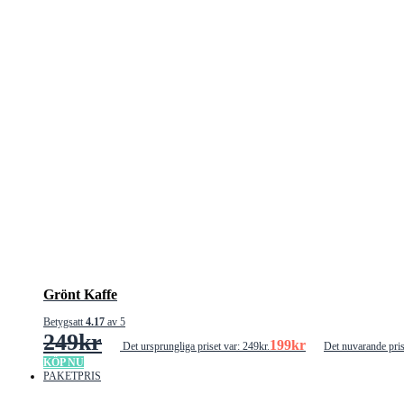
Grönt Kaffe
Betygsatt
4.17
av 5
249
kr
199
kr
Det ursprungliga priset var: 249kr.
Det nuvarande pris
KÖP NU
PAKETPRIS