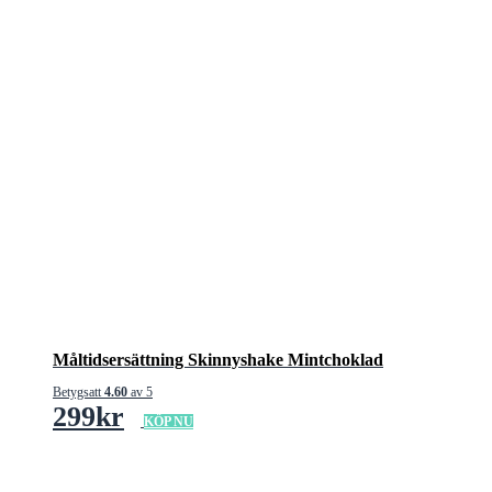
Måltidsersättning Skinnyshake Mintchoklad
Betygsatt
4.60
av 5
299
kr
KÖP NU