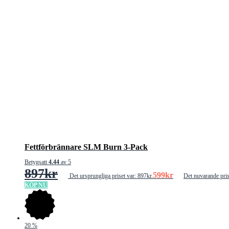
Fettförbrännare SLM Burn 3-Pack
Betygsatt
4.44
av 5
897
kr
599
kr
Det ursprungliga priset var: 897kr.
Det nuvarande pris
KÖP NU
20
%