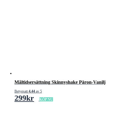
Måltidsersättning Skinnyshake Päron-Vanilj
Betygsatt
4.44
av 5
299
kr
KÖP NU