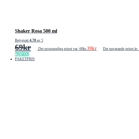
Shaker Rosa 500 ml
Betygsatt
4.78
av 5
69
kr
39
kr
Det ursprungliga priset var: 69kr.
Det nuvarande priset är:
KÖP NU
PAKETPRIS