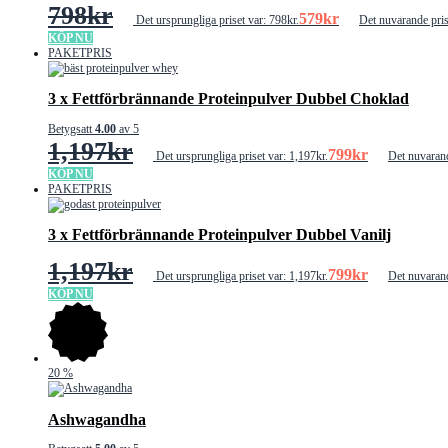
798
kr
579
kr
Det ursprungliga priset var: 798kr.
Det nuvarande pris
KÖP NU
PAKETPRIS
3 x Fettförbrännande Proteinpulver Dubbel Choklad
Betygsatt
4.00
av 5
1,197
kr
799
kr
Det ursprungliga priset var: 1,197kr.
Det nuvarand
KÖP NU
PAKETPRIS
3 x Fettförbrännande Proteinpulver Dubbel Vanilj
1,197
kr
799
kr
Det ursprungliga priset var: 1,197kr.
Det nuvarand
KÖP NU
20
%
Ashwagandha