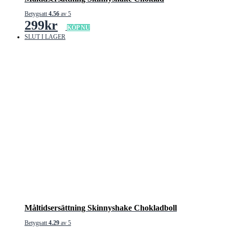
Betygsatt
4.56
av 5
299
kr
KÖP NU
SLUT I LAGER
Måltidsersättning Skinnyshake Chokladboll
Betygsatt
4.29
av 5