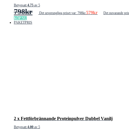
Betygsatt
4.75
av 5
798
kr
579
kr
Det ursprungliga priset var: 798kr.
Det nuvarande pris
KÖP NU
PAKETPRIS
2 x Fettförbrännande Proteinpulver Dubbel Vanilj
Betygsatt
4.00
av 5