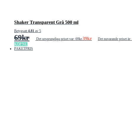
Shaker Transparent Grå 500 ml
Betygsatt
4.81
av 5
69
kr
39
kr
Det ursprungliga priset var: 69kr.
Det nuvarande priset är:
KÖP NU
PAKETPRIS