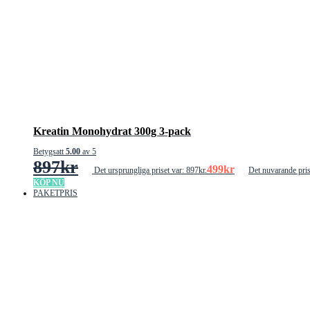
Kreatin Monohydrat 300g 3-pack
Betygsatt
5.00
av 5
897
kr
499
kr
Det ursprungliga priset var: 897kr.
Det nuvarande pris
KÖP NU
PAKETPRIS