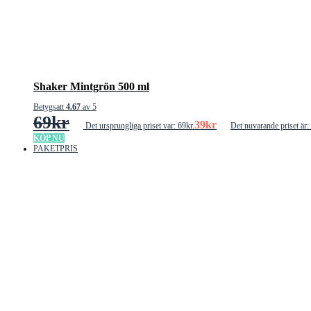
Shaker Mintgrön 500 ml
Betygsatt
4.67
av 5
69
kr
39
kr
Det ursprungliga priset var: 69kr.
Det nuvarande priset är:
KÖP NU
PAKETPRIS