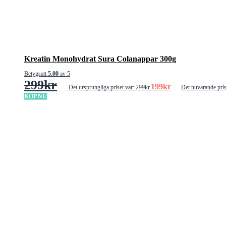
Kreatin Monohydrat Sura Colanappar 300g
Betygsatt
5.00
av 5
299
kr
199
kr
Det ursprungliga priset var: 299kr.
Det nuvarande pris
KÖP NU