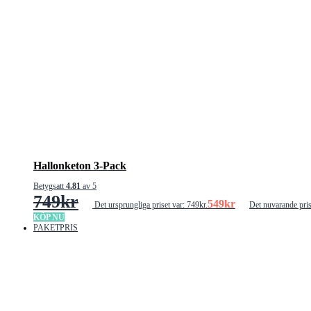
Hallonketon 3-Pack
Betygsatt
4.81
av 5
749
kr
549
kr
Det ursprungliga priset var: 749kr.
Det nuvarande pris
KÖP NU
PAKETPRIS