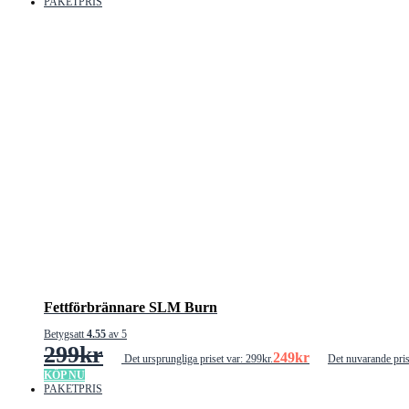
PAKETPRIS
Fettförbrännare SLM Burn
Betygsatt
4.55
av 5
299
kr
249
kr
Det ursprungliga priset var: 299kr.
Det nuvarande pris
KÖP NU
PAKETPRIS