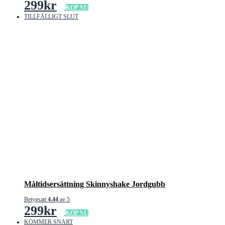
299
kr
KÖP NU
TILLFÄLLIGT SLUT
Måltidsersättning Skinnyshake Jordgubb
Betygsatt
4.44
av 5
299
kr
KÖP NU
KOMMER SNART