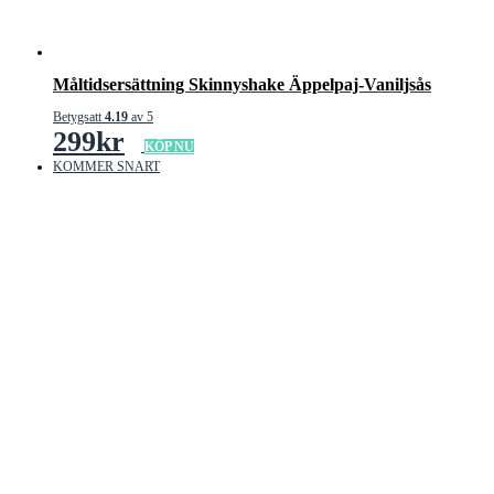
Måltidsersättning Skinnyshake Äppelpaj-Vaniljsås
Betygsatt
4.19
av 5
299
kr
KÖP NU
KOMMER SNART