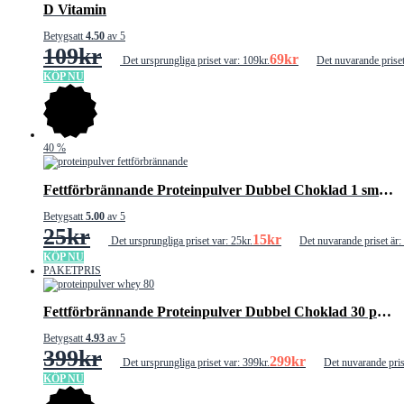
D Vitamin
Betygsatt
4.50
av 5
109
kr
69
kr
Det ursprungliga priset var: 109kr.
Det nuvarande priset
KÖP NU
40
%
Fettförbrännande Proteinpulver Dubbel Choklad 1 smakprov
Betygsatt
5.00
av 5
25
kr
15
kr
Det ursprungliga priset var: 25kr.
Det nuvarande priset är:
KÖP NU
PAKETPRIS
Fettförbrännande Proteinpulver Dubbel Choklad 30 portioner
Betygsatt
4.93
av 5
399
kr
299
kr
Det ursprungliga priset var: 399kr.
Det nuvarande pris
KÖP NU