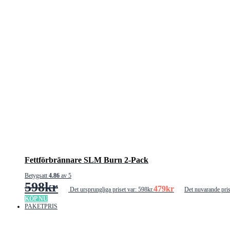
Fettförbrännare SLM Burn 2-Pack
Betygsatt
4.86
av 5
598
kr
479
kr
Det ursprungliga priset var: 598kr.
Det nuvarande pris
KÖP NU
PAKETPRIS