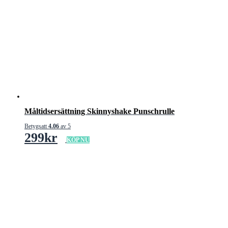
Måltidsersättning Skinnyshake Punschrulle
Betygsatt
4.06
av 5
299
kr
KÖP NU