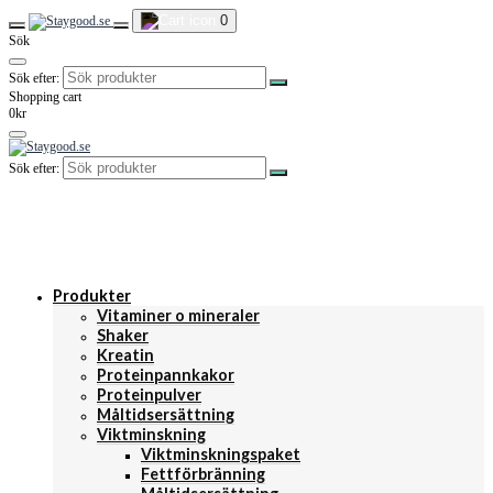
0
Sök
Sök efter:
Shopping cart
0kr
Sök efter:
Produkter
Vitaminer o mineraler
Shaker
Kreatin
Proteinpannkakor
Proteinpulver
Måltidsersättning
Viktminskning
Viktminskningspaket
Fettförbränning