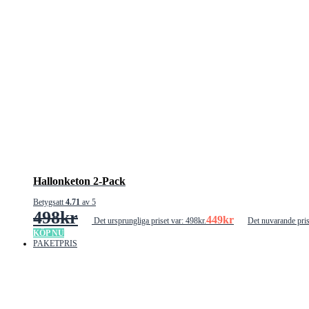
Hallonketon 2-Pack
Betygsatt
4.71
av 5
498
kr
449
kr
Det ursprungliga priset var: 498kr.
Det nuvarande pris
KÖP NU
PAKETPRIS