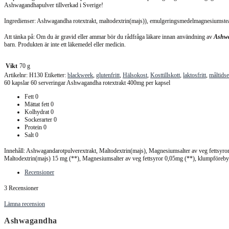
Ashwagandhapulver tillverkad i Sverige!
Ingredienser: Ashwagandha rotextrakt, maltodextrin(majs)), emulgeringsmedelmagnesiumstea
Att tänka på: Om du är gravid eller ammar bör du rådfråga läkare innan användning av
Ashw
barn. Produkten är inte ett läkemedel eller medicin.
Vikt
70 g
Artikelnr:
H130
Etiketter:
blackweek
,
glutenfritt
,
Hälsokost
,
Kosttillskott
,
laktosfritt
,
måltidse
60 kapslar 60 serveringar Ashwagandha rotextrakt 400mg per kapsel
Fett 0
Mättat fett 0
Kolhydrat 0
Sockerarter 0
Protein 0
Salt 0
Innehåll: Ashwagandarotpulverextrakt, Maltodextrin(majs), Magnesiumsalter av veg fettsyro
Maltodextrin(majs) 15 mg (**), Magnesiumsalter av veg fettsyror 0,05mg (**), klumpförebyg
Recensioner
3 Recensioner
Lämna recension
Ashwagandha