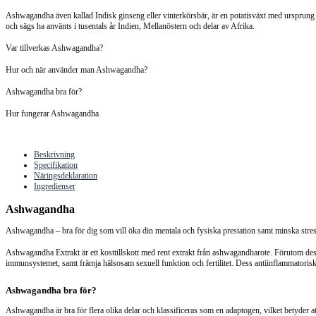
Ashwagandha även kallad Indisk ginseng eller vinterkörsbär, är en potatisväxt med ursprung i
och sägs ha använts i tusentals år Indien, Mellanöstern och delar av Afrika.
Var tillverkas Ashwagandha?
Hur och när använder man Ashwagandha?
Ashwagandha bra för?
Hur fungerar Ashwagandha
Beskrivning
Specifikation
Näringsdeklaration
Ingredienser
Ashwagandha
Ashwagandha – bra för dig som vill öka din mentala och fysiska prestation samt minska stre
Ashwagandha Extrakt är ett kosttillskott med rent extrakt från ashwagandharote. Förutom dess 
immunsystemet, samt främja hälsosam sexuell funktion och fertilitet. Dess antiinflammatorisk
Ashwagandha bra för?
Ashwagandha är bra för flera olika delar och klassificeras som en adaptogen, vilket betyder att