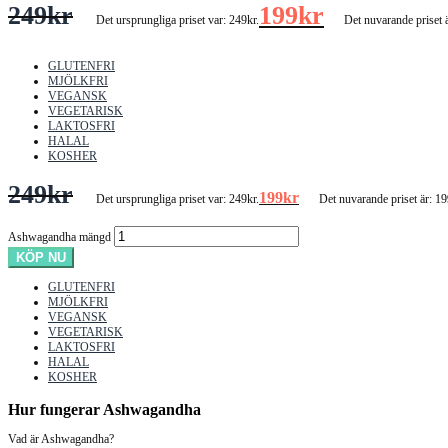
249
kr
199
kr
Det ursprungliga priset var: 249kr.
Det nuvarande priset ä
GLUTENFRI
MJÖLKFRI
VEGANSK
VEGETARISK
LAKTOSFRI
HALAL
KOSHER
249
kr
199
kr
Det ursprungliga priset var: 249kr.
Det nuvarande priset är: 19
Ashwagandha mängd
KÖP NU
GLUTENFRI
MJÖLKFRI
VEGANSK
VEGETARISK
LAKTOSFRI
HALAL
KOSHER
Hur fungerar Ashwagandha
Vad är Ashwagandha?