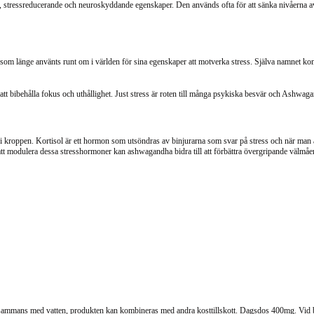
stressreducerande och neuroskyddande egenskaper. Den används ofta för att sänka nivåerna av ko
 länge använts runt om i världen för sina egenskaper att motverka stress. Själva namnet kommer
att bibehålla fokus och uthållighet. Just stress är roten till många psykiska besvär och Ashwagan
roppen. Kortisol är ett hormon som utsöndras av binjurarna som svar på stress och när man är i 
tt modulera dessa stresshormoner kan ashwagandha bidra till att förbättra övergripande välmåe
llsammans med vatten, produkten k
an kombineras med andra kosttillskott. Dagsdos 400mg. Vid 