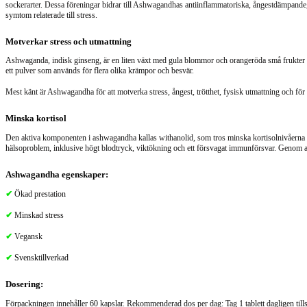
sockerarter. Dessa föreningar bidrar till Ashwagandhas antiinflammatoriska, ångestdämpande, 
symtom relaterade till stress.
Motverkar stress och utmattning
Ashwaganda, indisk ginseng, är en liten växt med gula blommor och orangeröda små frukter som
ett pulver som används för flera olika krämpor och besvär.
Mest känt är Ashwagandha för att motverka stress, ångest, trötthet, fysisk utmattning och för 
Minska kortisol
Den aktiva komponenten i ashwagandha kallas withanolid, som tros minska kortisolnivåerna i k
hälsoproblem, inklusive högt blodtryck, viktökning och ett försvagat immunförsvar. Genom a
Ashwagandha egenskaper:
✔
Ökad prestation
✔
Minskad stress
✔
Vegansk
✔
Svensktillverkad
Dosering:
Förpackningen innehåller 60 kapslar.
Rekommenderad dos per dag:
Tag 1 tablett dagligen ti