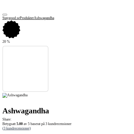
Staygood.se
Produkter
Ashwagandha
20
%
Ashwagandha
Share:
Betygsatt
5.00
av 5 baserat på
3
kundrecensioner
(
3
kundrecensioner)