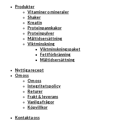
Produkter
Vitaminer o mineraler
Shaker
Kreatin
Proteinpannkakor
Proteinpulver
Måltidsersättning
Viktminskning
Viktminskningspaket
Fettförbränning
Måltidsersättning
Nyttiga recept
Om oss
Om oss
Integritetspolicy
Returer
Frakt & leverans
Vanliga frågor
Köpvillkor
Kontakta oss