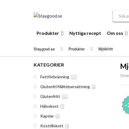
Sök efte
Produkter
Nyttiga recept
Om oss
Staygood.se
Produkter
Mjölkfritt
KATEGORIER
Mj
Visar
Fettförbränning
17
Glutenfri Måltidsersättning
4
Glutenfritt
26
Hälsokost
3
Kapslar
4
Kosttillskott
9