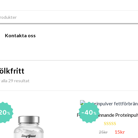
r:
Kontakta oss
ölkfritt
 alla 29 resultat
20
40
%
%
Det urspru
Det
15
kr
25
kr
Betygsatt