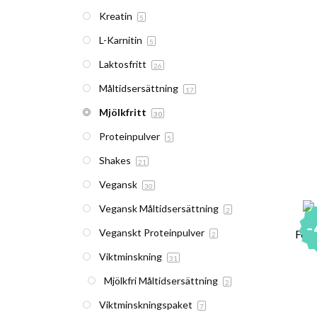
Kreatin
5
L-Karnitin
5
Laktosfritt
26
Måltidsersättning
17
Mjölkfritt
30
Proteinpulver
5
Shakes
21
Vegansk
30
Vegansk Måltidsersättning
2
Veganskt Proteinpulver
2
Viktminskning
31
Mjölkfri Måltidsersättning
2
Viktminskningspaket
7