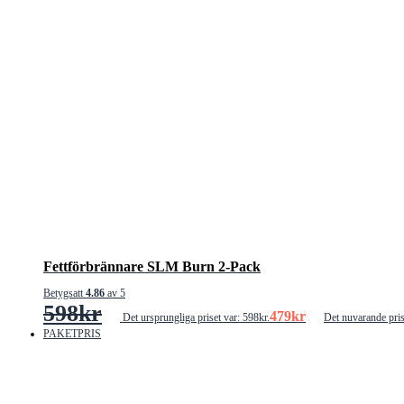
Fettförbrännare SLM Burn 2-Pack
Betygsatt
4.86
av 5
598
kr
479
kr
Det ursprungliga priset var: 598kr.
Det nuvarande pris
PAKETPRIS