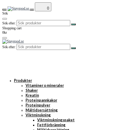
0
Sök
Sök efter:
Shopping cart
0kr
Sök efter:
Produkter
Vitaminer o mineraler
Shaker
Kreatin
Proteinpannkakor
Proteinpulver
Måltidsersättning
Viktminskning
Viktminskningspaket
Fettförbränning
Måltidsersättning