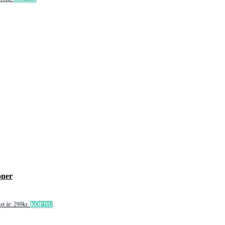
oner
et är: 299kr.
KÖP NU