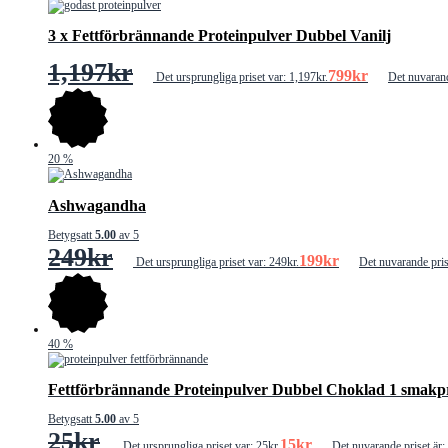
3 x Fettförbrännande Proteinpulver Dubbel Vanilj
1,197
kr
799
kr
Det ursprungliga priset var: 1,197kr.
Det nuvarand
20
%
Ashwagandha
Betygsatt
5.00
av 5
249
kr
199
kr
Det ursprungliga priset var: 249kr.
Det nuvarande pris
40
%
Fettförbrännande Proteinpulver Dubbel Choklad 1 smakp
Betygsatt
5.00
av 5
25
kr
15
kr
Det ursprungliga priset var: 25kr.
Det nuvarande priset är: