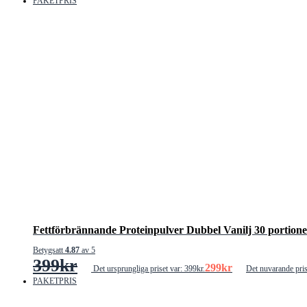
PAKETPRIS
Fettförbrännande Proteinpulver Dubbel Vanilj 30 portione
Betygsatt
4.87
av 5
399
kr
299
kr
Det ursprungliga priset var: 399kr.
Det nuvarande pris
PAKETPRIS