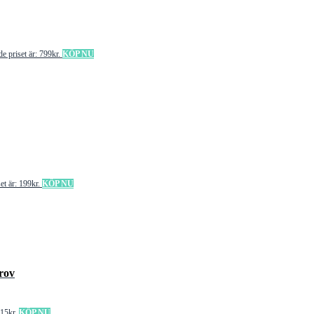
e priset är: 799kr.
KÖP NU
et är: 199kr.
KÖP NU
rov
 15kr.
KÖP NU