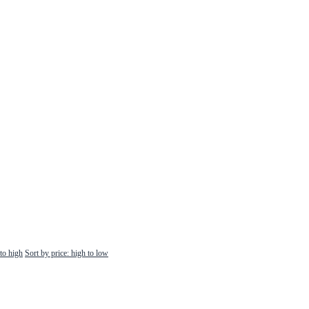
 to high
Sort by price: high to low