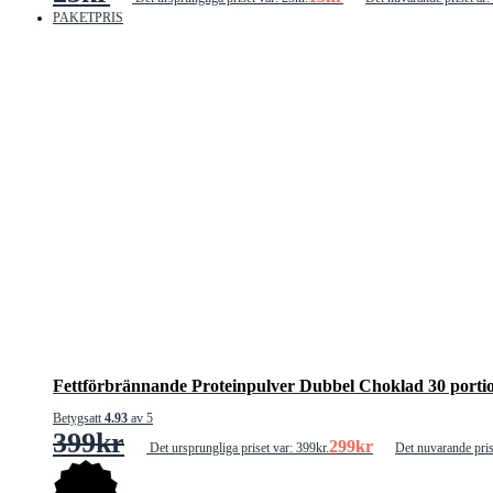
PAKETPRIS
Fettförbrännande Proteinpulver Dubbel Choklad 30 porti
Betygsatt
4.93
av 5
399
kr
299
kr
Det ursprungliga priset var: 399kr.
Det nuvarande pris