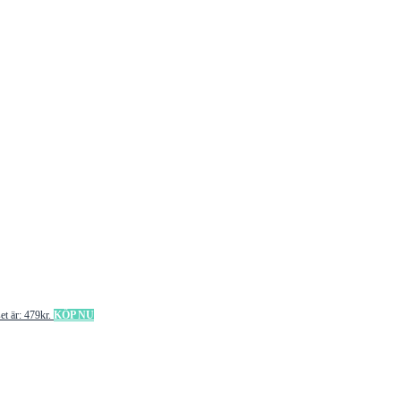
et är: 479kr.
KÖP NU