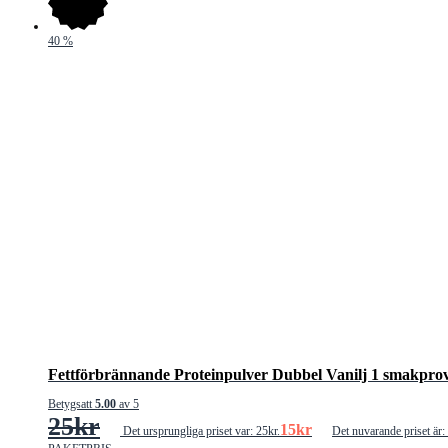
40
%
Fettförbrännande Proteinpulver Dubbel Vanilj 1 smakpro
Betygsatt
5.00
av 5
25
kr
15
kr
Det ursprungliga priset var: 25kr.
Det nuvarande priset är: