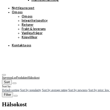
Nyttiga recept
Om oss
Om oss
Integritetspolicy
Returer
Frakt & leverans
Vanliga frågor
Köpvillkor
Kontakta oss
Staygood.se
Produkter
Hälsokost
Sort
Sort by:
Default sorting
Sort by popularity
Sort by average rating
Sort by newness
Sort by price: low
Filter
Hälsokost