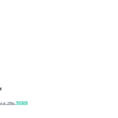
r
et är: 299kr.
KÖP NU