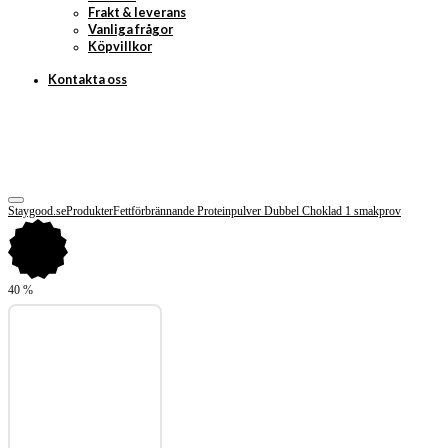
Frakt & leverans
Vanliga frågor
Köpvillkor
Kontakta oss
Staygood.se
Produkter
Fettförbrännande Proteinpulver Dubbel Choklad 1 smakprov
40
%