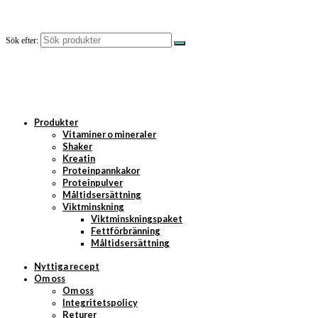
Sök efter:
Produkter
Vitaminer o mineraler
Shaker
Kreatin
Proteinpannkakor
Proteinpulver
Måltidsersättning
Viktminskning
Viktminskningspaket
Fettförbränning
Måltidsersättning
Nyttiga recept
Om oss
Om oss
Integritetspolicy
Returer