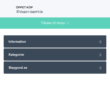
ÖPPET KÖP
30 dagars öppet köp
Tillbaka till början
Information
Kategorier
Staygood.se