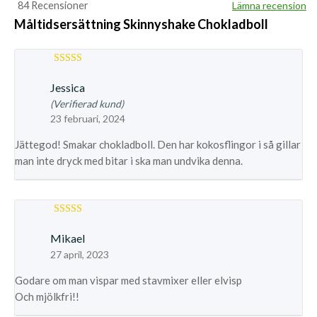
84 Recensioner
Lämna recension
Måltidsersättning Skinnyshake Chokladboll
Betygsatt
5
av 5
Jessica
(Verifierad kund)
23 februari, 2024
Jättegod! Smakar chokladboll. Den har kokosflingor i så gillar
man inte dryck med bitar i ska man undvika denna.
Betygsatt
5
av 5
Mikael
27 april, 2023
Godare om man vispar med stavmixer eller elvisp
Och mjölkfri!!