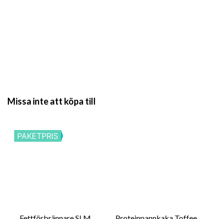
Missa inte att köpa till
PAKETPRIS
Fettförbrännare SLM
Proteinpannkaka Toffee