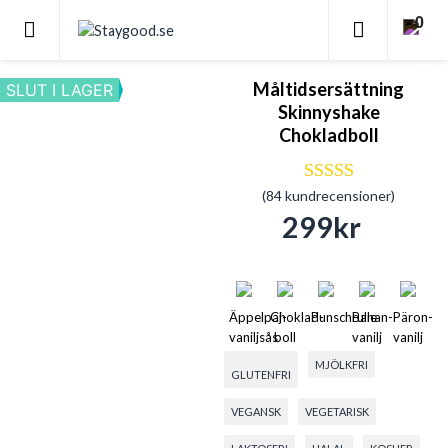
0
Måltidsersättning
SLUT I LAGER
Skinnyshake
Chokladboll
(
84
kundrecensioner)
Betygsatt
4.29
av 5
299
kr
baserat på
84
kundrecensioner
Äppelpaj-
Choklad-
Punschrulle
Banan-
Päron-
Mi
vaniljsås
boll
vanilj
vanilj
ch
MJÖLKFRI
GLUTENFRI
VEGANSK
VEGETARISK