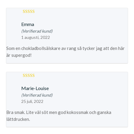
Betygsatt
5
av 5
Emma
(Verifierad kund)
1 augusti, 2022
Som en chokladbollsälskare av rang så tycker jag att den här
är supergod!
Betygsatt
4
Marie-Louise
av 5
(Verifierad kund)
25 juli, 2022
Bra smak. Lite väl söt men god kokossmak och ganska
lättdrucken.