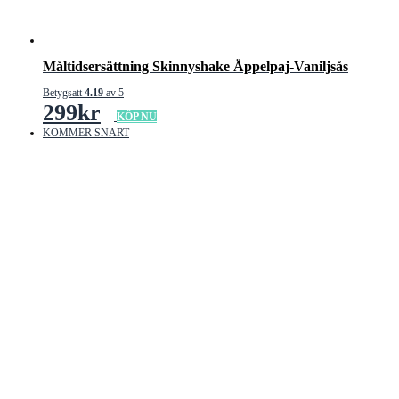
Måltidsersättning Skinnyshake Äppelpaj-Vaniljsås
Betygsatt
4.19
av 5
299
kr
KÖP NU
KOMMER SNART