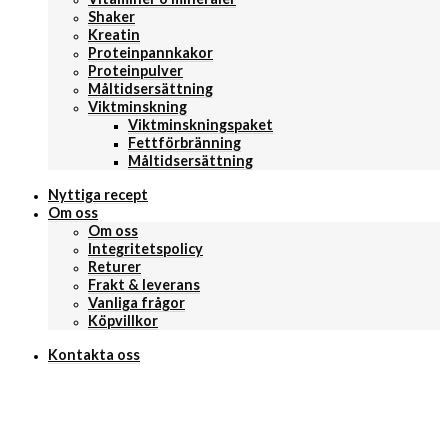
Shaker
Kreatin
Proteinpannkakor
Proteinpulver
Måltidsersättning
Viktminskning
Viktminskningspaket
Fettförbränning
Måltidsersättning
Nyttiga recept
Om oss
Om oss
Integritetspolicy
Returer
Frakt & leverans
Vanliga frågor
Köpvillkor
Kontakta oss