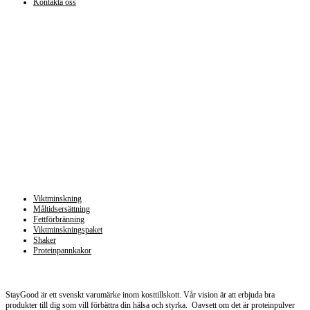
Kontakta oss
Kategorier
Viktminskning
Måltidsersättning
Fettförbränning
Viktminskningspaket
Shaker
Proteinpannkakor
Staygood.se
StayGood är ett svenskt varumärke inom kosttillskott. Vår vision är att erbjuda bra
produkter till dig som vill förbättra din hälsa och styrka. Oavsett om det är proteinpulver