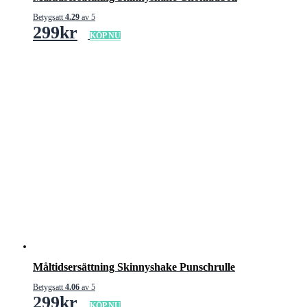
Betygsatt
4.29
av 5
299
kr
KÖP NU
Måltidsersättning Skinnyshake Punschrulle
Betygsatt
4.06
av 5
299
kr
KÖP NU