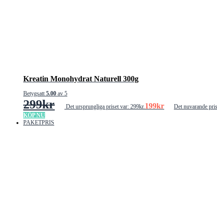
Kreatin Monohydrat Naturell 300g
Betygsatt
5.00
av 5
299
kr
199
kr
Det ursprungliga priset var: 299kr.
Det nuvarande pris
KÖP NU
PAKETPRIS