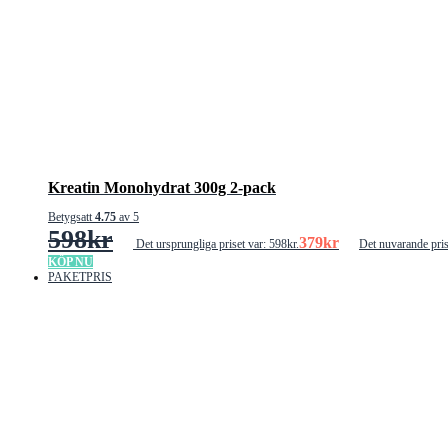
Kreatin Monohydrat 300g 2-pack
Betygsatt
4.75
av 5
598
kr
379
kr
Det ursprungliga priset var: 598kr.
Det nuvarande pris
KÖP NU
PAKETPRIS