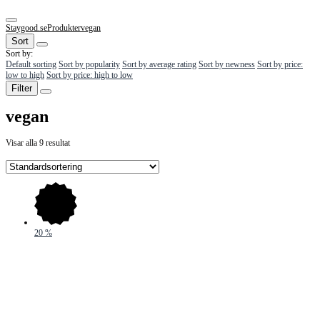
Staygood.se
Produkter
vegan
Sort
Sort by:
Default sorting
Sort by popularity
Sort by average rating
Sort by newness
Sort by price:
low to high
Sort by price: high to low
Filter
vegan
Visar alla 9 resultat
20
%