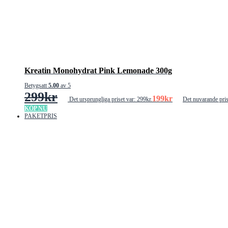
Kreatin Monohydrat Pink Lemonade 300g
Betygsatt
5.00
av 5
299
kr
199
kr
Det ursprungliga priset var: 299kr.
Det nuvarande pris
KÖP NU
PAKETPRIS