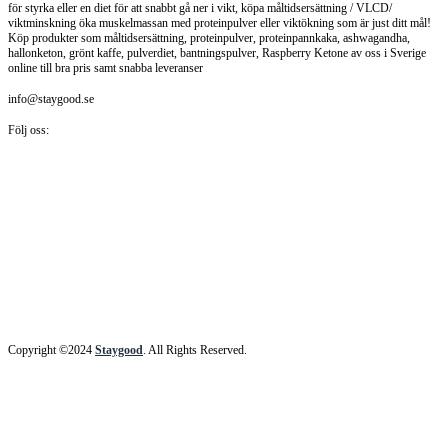
för styrka eller en diet för att snabbt gå ner i vikt, köpa måltidsersättning / VLCD/
viktminskning öka muskelmassan med proteinpulver eller viktökning som är just ditt mål!
Köp produkter som måltidsersättning, proteinpulver, proteinpannkaka, ashwagandha,
hallonketon, grönt kaffe, pulverdiet, bantningspulver, Raspberry Ketone av oss i Sverige
online till bra pris samt snabba leveranser
info@staygood.se
Följ oss:
Copyright ©2024
Staygood
. All Rights Reserved.