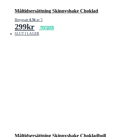
Måltidsersättning Skinnyshake Choklad
Betygsatt
4.56
av 5
299
kr
KÖP NU
SLUT I LAGER
Måltidsersättning Skinnyshake Chokladboll