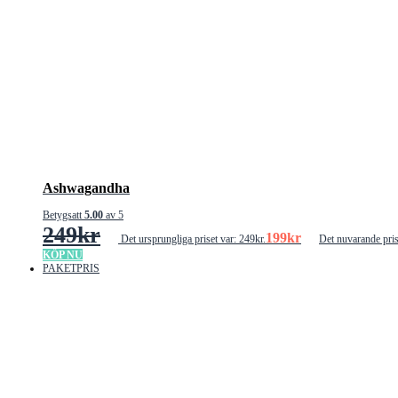
Ashwagandha
Betygsatt
5.00
av 5
249
kr
199
kr
Det ursprungliga priset var: 249kr.
Det nuvarande pris
KÖP NU
PAKETPRIS