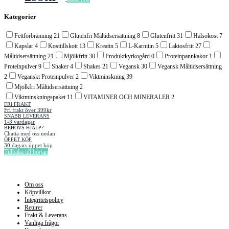
Kategorier
Fettförbränning
21
Glutenfri Måltidsersättning
8
Glutenfritt
31
Hälsokost
7
Kapslar
4
Kosttillskott
13
Kreatin
5
L-Karnitin
5
Laktosfritt
27
Måltidsersättning
21
Mjölkfritt
30
Produktkyrkogård
0
Proteinpannkakor
1
Proteinpulver
9
Shaker
4
Shakes
21
Vegansk
30
Vegansk Måltidsersättning
2
Veganskt Proteinpulver
2
Viktminskning
39
Mjölkfri Måltidsersättning
2
Viktminskningspaket
11
VITAMINER OCH MINERALER
2
FRI FRAKT
Fri frakt över 399kr
SNABB LEVERANS
1-3 vardagar
BEHÖVS HJÄLP?
Chatta med oss nedan
ÖPPET KÖP
30 dagars öppet köp
Tillbaka till början
Information
Om oss
Köpvillkor
Integritetspolicy
Returer
Frakt & Leverans
Vanliga frågor