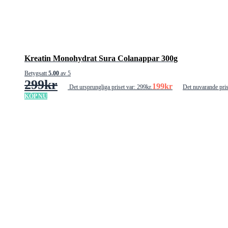
Kreatin Monohydrat Sura Colanappar 300g
Betygsatt
5.00
av 5
299
kr
199
kr
Det ursprungliga priset var: 299kr.
Det nuvarande pris
KÖP NU