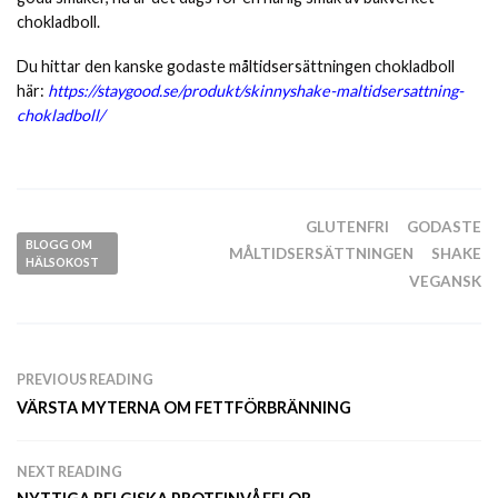
chokladboll.
Du hittar den kanske godaste måltidsersättningen chokladboll
här:
https://staygood.se/produkt/skinnyshake-maltidsersattning-
chokladboll/
GLUTENFRI
GODASTE
BLOGG OM
MÅLTIDSERSÄTTNINGEN
SHAKE
HÄLSOKOST
VEGANSK
PREVIOUS READING
VÄRSTA MYTERNA OM FETTFÖRBRÄNNING
NEXT READING