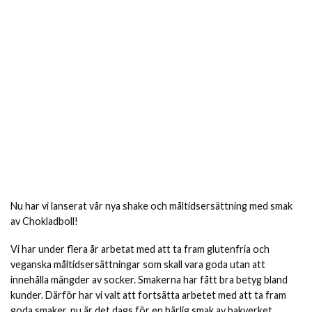
Nu har vi lanserat vår nya shake och måltidsersättning med smak
av Chokladboll!
Vi har under flera år arbetat med att ta fram glutenfria och
veganska måltidsersättningar som skall vara goda utan att
innehålla mängder av socker. Smakerna har fått bra betyg bland
kunder. Därför har vi valt att fortsätta arbetet med att ta fram
goda smaker, nu är det dags för en härlig smak av bakverket