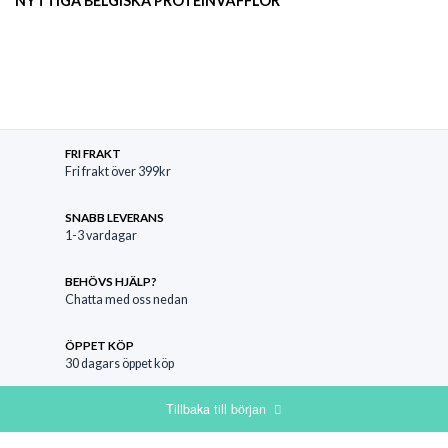
NYTTIGA BELGISKA PROTEINVÅFFLOR
FRI FRAKT
Fri frakt över 399kr
SNABB LEVERANS
1-3 vardagar
BEHÖVS HJÄLP?
Chatta med oss nedan
ÖPPET KÖP
30 dagars öppet köp
Tillbaka till början