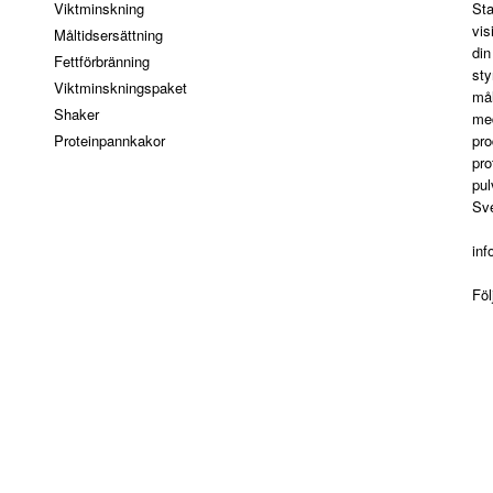
Viktminskning
Sta
vis
Måltidsersättning
din
Fettförbränning
sty
Viktminskningspaket
mål
Shaker
med
Proteinpannkakor
pro
pro
pul
Sve
in
Fö