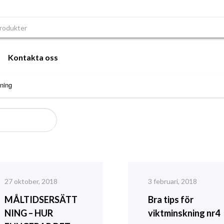
r:
Kontakta oss
ning
27 oktober, 2018
3 februari, 2018
MÅLTIDSERSÄTT
Bra tips för
NING – HUR
viktminskning nr4