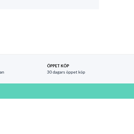
ÖPPET KÖP
an
30 dagars öppet köp
aygood.se