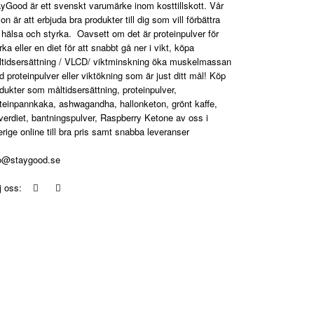
yGood är ett svenskt varumärke inom kosttillskott. Vår
ion är att erbjuda bra produkter till dig som vill förbättra
 hälsa och styrka. Oavsett om det är proteinpulver för
rka eller en diet för att snabbt gå ner i vikt, köpa
tidsersättning / VLCD/ viktminskning öka muskelmassan
 proteinpulver eller viktökning som är just ditt mål! Köp
dukter som måltidsersättning, proteinpulver,
teinpannkaka, ashwagandha, hallonketon, grönt kaffe,
verdiet, bantningspulver, Raspberry Ketone av oss i
rige online till bra pris samt snabba leveranser
fo@staygood.se
lj oss: