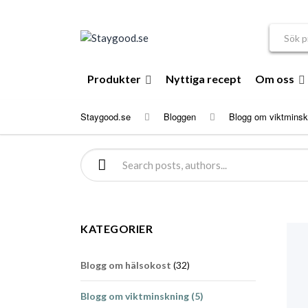
Sök efte
Produkter
Nyttiga recept
Om oss
Staygood.se
Bloggen
Blogg om viktminsk
Sök efter:
KATEGORIER
Blogg om hälsokost
(32)
Blogg om viktminskning
(5)