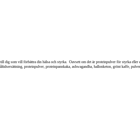
ill dig som vill förbättra din hälsa och styrka. Oavsett om det är proteinpulver för styrka eller
idsersättning, proteinpulver, proteinpannkaka, ashwagandha, hallonketon, grönt kaffe, pulverd