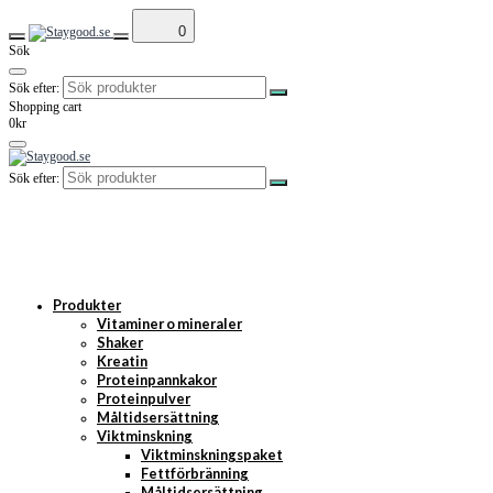
0
Sök
Sök efter:
Shopping cart
0kr
Sök efter:
Produkter
Vitaminer o mineraler
Shaker
Kreatin
Proteinpannkakor
Proteinpulver
Måltidsersättning
Viktminskning
Viktminskningspaket
Fettförbränning
Måltidsersättning