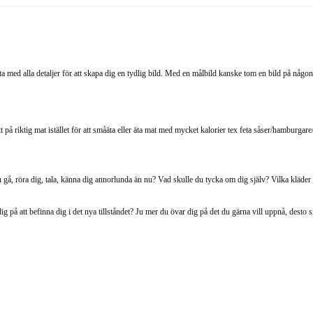
ta med alla detaljer för att skapa dig en tydlig bild. Med en målbild kanske tom en bild på någon d
t på riktig mat istället för att småäta eller äta mat med mycket kalorier tex feta såser/hamburgare
gå, röra dig, tala, känna dig annorlunda än nu? Vad skulle du tycka om dig själv? Vilka kläder sk
 på att befinna dig i det nya tillståndet? Ju mer du övar dig på det du gärna vill uppnå, desto sn