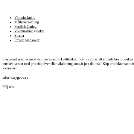
Kategorier
Viktminskning
Måltidsersättning
Fettförbränning
Viktminskningspaket
Shaker
Proteinpannkakor
Staygood.se
StayGood är ett svenskt varumärke inom kosttillskott. Vår vision är att erbjuda bra produkter t
muskelmassan med proteinpulver eller viktökning som är just ditt mål! Köp produkter som målt
leveranser
info@staygood.se
Följ oss: