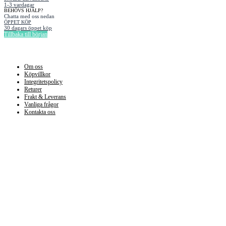
1-3 vardagar
BEHÖVS HJÄLP?
Chatta med oss nedan
ÖPPET KÖP
30 dagars öppet köp
Tillbaka till början
Information
Om oss
Köpvillkor
Integritetspolicy
Returer
Frakt & Leverans
Vanliga frågor
Kontakta oss