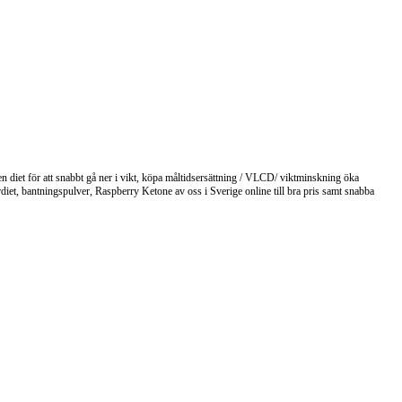
 en diet för att snabbt gå ner i vikt, köpa måltidsersättning / VLCD/ viktminskning öka
iet, bantningspulver, Raspberry Ketone av oss i Sverige online till bra pris samt snabba