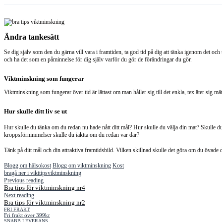
Ändra tankesätt
Se dig själv som den du gärna vill vara i framtiden, ta god tid på dig att tänka igenom det och 
och ha det som en påminnelse för dig själv varför du gör de förändringar du gör.
Viktminskning som fungerar
Viktminskning som fungerar över tid är lättast om man håller sig till det enkla, tex äter sig mät
Hur skulle ditt liv se ut
Hur skulle du tänka om du redan nu hade nått ditt mål? Hur skulle du välja din mat? Skulle du 
kroppsförnimmelser skulle du iaktta om du redan var där?
Tänk på ditt mål och din attraktiva framtidsbild. Vilken skillnad skulle det göra om du övade dig
Blogg om hälsokost
Blogg om viktminskning
Kost
bra
gå ner i vikt
tips
viktminskning
Previous reading
Bra tips för viktminskning nr4
Next reading
Bra tips för viktminskning nr2
FRI FRAKT
Fri frakt över 399kr
SNABB LEVERANS