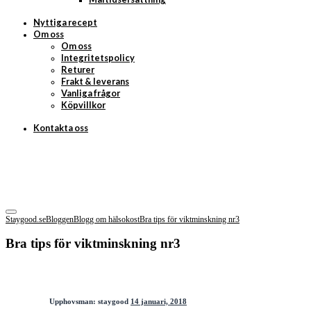
Nyttiga recept
Om oss
Om oss
Integritetspolicy
Returer
Frakt & leverans
Vanliga frågor
Köpvillkor
Kontakta oss
Staygood.se
Bloggen
Blogg om hälsokost
Bra tips för viktminskning nr3
Bra tips för viktminskning nr3
Upphovsman:
staygood
14 januari, 2018