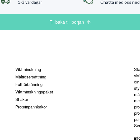
1-3 vardagar
Chatta med oss ned
Tillbaka till början
Kategorier
St
Viktminskning
Sta
vis
Måltidsersättning
din
Fettförbränning
sty
Viktminskningspaket
mål
Shaker
med
Proteinpannkakor
pro
pro
pul
Sve
in