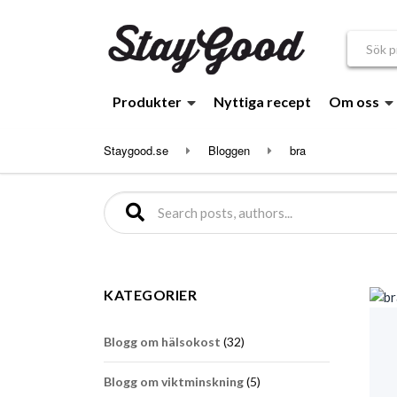
Sök efte
Produkter
Nyttiga recept
Om oss
Staygood.se
Bloggen
bra
Sök efter:
KATEGORIER
Blogg om hälsokost
(32)
Blogg om viktminskning
(5)