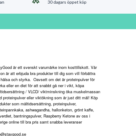
an
30 dagars öppet köp
aygood.se
yGood är ett svenskt varumärke inom kosttillskott. Vår
ion är att erbjuda bra produkter till dig som vill förbättra
 hälsa och styrka. Oavsett om det är proteinpulver för
rka eller en diet för att snabbt gå ner i vikt, köpa
tidsersättning / VLCD/ viktminskning öka muskelmassan
 proteinpulver eller viktökning som är just ditt mål! Köp
dukter som måltidsersättning, proteinpulver,
teinpannkaka, ashwagandha, hallonketon, grönt kaffe,
verdiet, bantningspulver, Raspberry Ketone av oss i
rige online till bra pris samt snabba leveranser
fo@staygood.se