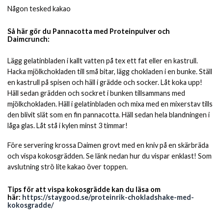
Någon tesked kakao
Så här gör du Pannacotta med Proteinpulver och
Daimcrunch:
Lägg gelatinbladen i kallt vatten på tex ett fat eller en kastrull.
Hacka mjölkchokladen till små bitar, lägg chokladen i en bunke. Ställ
en kastrull på spisen och häll i grädde och socker. Låt koka upp!
Häll sedan grädden och sockret i bunken tillsammans med
mjölkchokladen. Häll i gelatinbladen och mixa med en mixerstav tills
den blivit slät som en fin pannacotta. Häll sedan hela blandningen i
låga glas. Låt stå i kylen minst 3 timmar!
Före servering krossa Daimen grovt med en kniv på en skärbräda
och vispa kokosgrädden. Se länk nedan hur du vispar enklast! Som
avslutning strö lite kakao över toppen.
Tips för att vispa kokosgrädde kan du läsa om
här:
https://staygood.se/proteinrik-chokladshake-med-
kokosgradde/