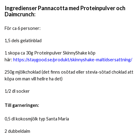
Ingredienser Pannacotta med Proteinpulver och
Daimcrunch:
För ca 6 personer:
1,5 dels gelatinblad
1 skopa ca 30g Proteinpulver SkinnyShake köp
här:
https://staygood.se/produkt/skinnyshake-maltidsersattning/
250g mjölkchoklad (det finns osötad eller stevia-sötad choklad att
köpa om man vill hellre ha det)
1/2 dl socker
Till garneringen:
0,5 dl kokosmjölk typ Santa Maria
2 dubbeldaim