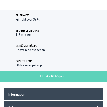
FRI FRAKT
Fri frakt över 399kr
SNABB LEVERANS
1-3 vardagar
BEHÖVS HJÄLP?
Chatta med oss nedan
ÖPPET KÖP
30 dagars öppet köp
Tillbaka till början
Information
Kategorier