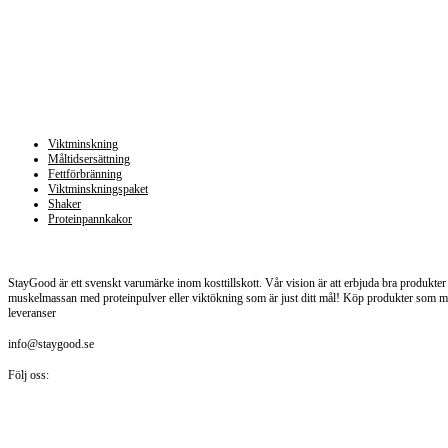
Kategorier
Viktminskning
Måltidsersättning
Fettförbränning
Viktminskningspaket
Shaker
Proteinpannkakor
Staygood.se
StayGood är ett svenskt varumärke inom kosttillskott. Vår vision är att erbjuda bra produkter t
muskelmassan med proteinpulver eller viktökning som är just ditt mål! Köp produkter som målt
leveranser
info@staygood.se
Följ oss: