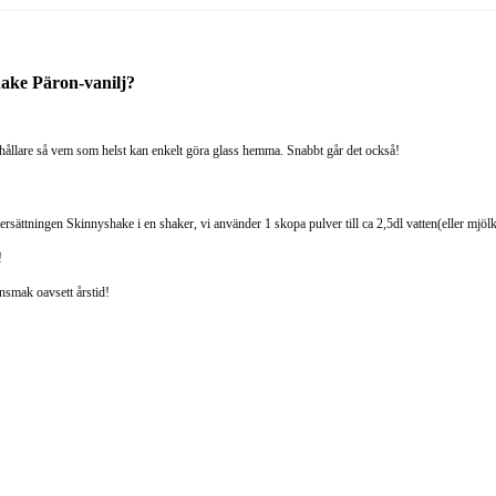
hake Päron-vanilj?
ehållare så vem som helst kan enkelt göra glass hemma. Snabbt går det också!
ersättningen Skinnyshake i en shaker, vi använder 1 skopa pulver till ca 2,5dl vatten(eller mjöl
!
nsmak oavsett årstid!