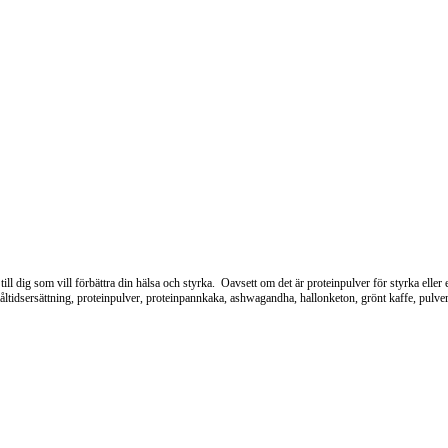
ill dig som vill förbättra din hälsa och styrka. Oavsett om det är proteinpulver för styrka eller
idsersättning, proteinpulver, proteinpannkaka, ashwagandha, hallonketon, grönt kaffe, pulverd