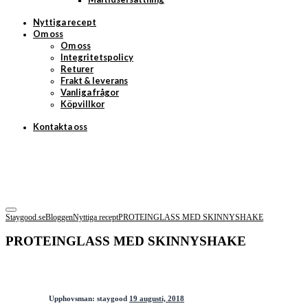
Nyttiga recept
Om oss
Om oss
Integritetspolicy
Returer
Frakt & leverans
Vanliga frågor
Köpvillkor
Kontakta oss
Staygood.se
Bloggen
Nyttiga recept
PROTEINGLASS MED SKINNYSHAKE
PROTEINGLASS MED SKINNYSHAKE
Upphovsman:
staygood
19 augusti, 2018