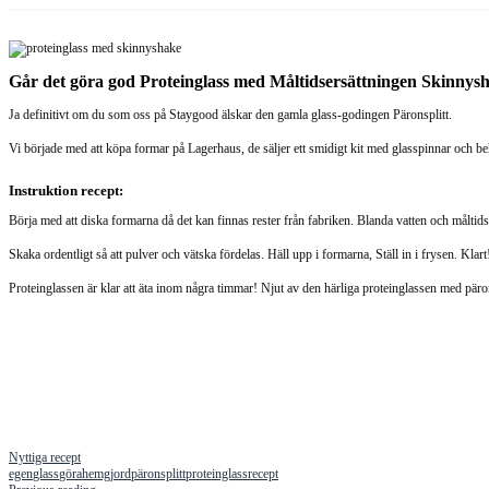
Går det göra god Proteinglass med Måltidsersättningen Skinnys
Ja definitivt om du som oss på Staygood älskar den gamla glass-godingen Päronsplitt.
Vi började med att köpa formar på Lagerhaus, de säljer ett smidigt kit med glasspinnar och b
Instruktion recept:
Börja med att diska formarna då det kan finnas rester från fabriken. Blanda vatten och måltids
Skaka ordentligt så att pulver och vätska fördelas. Häll upp i formarna, Ställ in i frysen. Klart
Proteinglassen är klar att äta inom några timmar! Njut av den härliga proteinglassen med päro
Nyttiga recept
egen
glass
göra
hemgjord
päronsplitt
proteinglass
recept