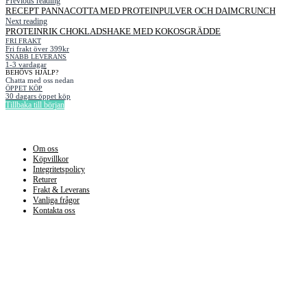
Previous reading
RECEPT PANNACOTTA MED PROTEINPULVER OCH DAIMCRUNCH
Next reading
PROTEINRIK CHOKLADSHAKE MED KOKOSGRÄDDE
FRI FRAKT
Fri frakt över 399kr
SNABB LEVERANS
1-3 vardagar
BEHÖVS HJÄLP?
Chatta med oss nedan
ÖPPET KÖP
30 dagars öppet köp
Tillbaka till början
Information
Om oss
Köpvillkor
Integritetspolicy
Returer
Frakt & Leverans
Vanliga frågor
Kontakta oss