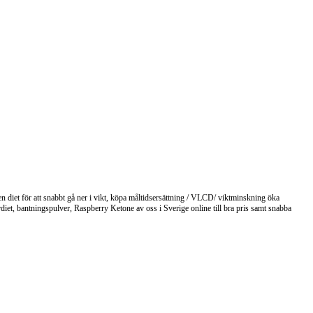
 en diet för att snabbt gå ner i vikt, köpa måltidsersättning / VLCD/ viktminskning öka
iet, bantningspulver, Raspberry Ketone av oss i Sverige online till bra pris samt snabba