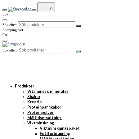
0
Sök
Sök efter:
Shopping cart
0kr
Sök efter:
Produkter
Vitaminer o mineraler
Shaker
Kreatin
Proteinpannkakor
Proteinpulver
Måltidsersättning
Viktminskning
Viktminskningspaket
Fettförbränning
Måltidsersättning