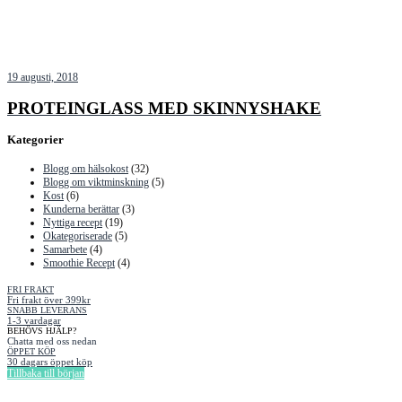
19 augusti, 2018
PROTEINGLASS MED SKINNYSHAKE
Kategorier
Blogg om hälsokost
(32)
Blogg om viktminskning
(5)
Kost
(6)
Kunderna berättar
(3)
Nyttiga recept
(19)
Okategoriserade
(5)
Samarbete
(4)
Smoothie Recept
(4)
FRI FRAKT
Fri frakt över 399kr
SNABB LEVERANS
1-3 vardagar
BEHÖVS HJÄLP?
Chatta med oss nedan
ÖPPET KÖP
30 dagars öppet köp
Tillbaka till början
Information