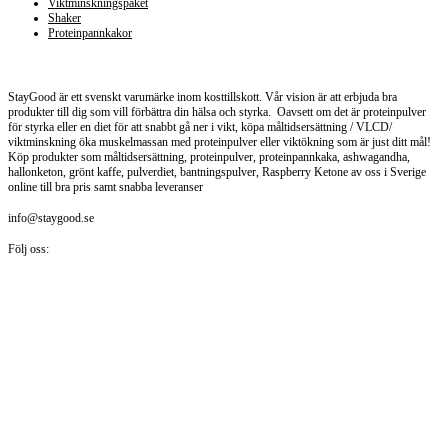
Viktminskningspaket
Shaker
Proteinpannkakor
Staygood.se
StayGood är ett svenskt varumärke inom kosttillskott. Vår vision är att erbjuda bra
produkter till dig som vill förbättra din hälsa och styrka. Oavsett om det är proteinpulver
för styrka eller en diet för att snabbt gå ner i vikt, köpa måltidsersättning / VLCD/
viktminskning öka muskelmassan med proteinpulver eller viktökning som är just ditt mål!
Köp produkter som måltidsersättning, proteinpulver, proteinpannkaka, ashwagandha,
hallonketon, grönt kaffe, pulverdiet, bantningspulver, Raspberry Ketone av oss i Sverige
online till bra pris samt snabba leveranser
info@staygood.se
Följ oss: