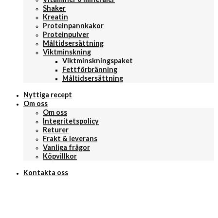
Shaker
Kreatin
Proteinpannkakor
Proteinpulver
Måltidsersättning
Viktminskning
Viktminskningspaket
Fettförbränning
Måltidsersättning
Nyttiga recept
Om oss
Om oss
Integritetspolicy
Returer
Frakt & leverans
Vanliga frågor
Köpvillkor
Kontakta oss