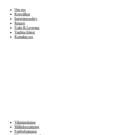
Om oss
Köpvillkor
Integritetspolicy
Returer
Frakt & Leverans
Vanliga frågor
Kontakta oss
Kategorier
Viktminskning
Måltidsersättning
Fettförbränning