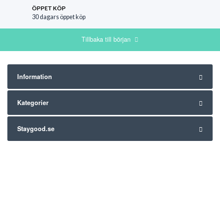
ÖPPET KÖP
30 dagars öppet köp
Tillbaka till början
Information
Kategorier
Staygood.se