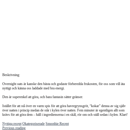
Beskrivning:
Overnight oats är kanske den bästa och godaste förberedda frukosten, för oss som vill äta
nyttigt och känna oss laddade med bra energi.
Den är superenkel att göra, och bara fantasin sätter gränser.
Istället för att stå över en varm spis för att göra havregrynsgröt, “kokar” denna av sig själv
över natten i princip medan de står i kylen över natten. Fem minuter är egentligen allt som
krävs för att göra dem – häll i ingredienserna i en skål, rör om och ställ sedan i kylen. Klart!
Nyttiga recept
Okategoriserade
Smoothie Recept
Previous reading