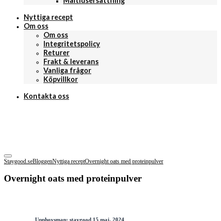
Måltidsersättning
Nyttiga recept
Om oss
Om oss
Integritetspolicy
Returer
Frakt & leverans
Vanliga frågor
Köpvillkor
Kontakta oss
Staygood.se
Bloggen
Nyttiga recept
Overnight oats med proteinpulver
Overnight oats med proteinpulver
Upphovsman:
staygood
15 maj, 2024