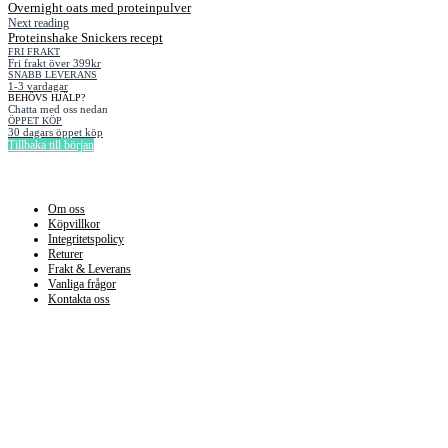
Overnight oats med proteinpulver
Next reading
Proteinshake Snickers recept
FRI FRAKT
Fri frakt över 399kr
SNABB LEVERANS
1-3 vardagar
BEHÖVS HJÄLP?
Chatta med oss nedan
ÖPPET KÖP
30 dagars öppet köp
Tillbaka till början
Information
Om oss
Köpvillkor
Integritetspolicy
Returer
Frakt & Leverans
Vanliga frågor
Kontakta oss