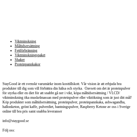
Kategorier
Viktminskning
Måltidsersättning
Fettförbränning
Viktminskningspaket
Shaker
Proteinpannkakor
Staygood.se
StayGood är ett svenskt varumärke inom kosttillskott. Vår vision är att erbjuda bra
produkter till dig som vill förbättra din hälsa och styrka. Oavsett om det är proteinpulver
för styrka eller en diet för att snabbt gå ner i vikt, köpa måltidsersättning / VLCD/
viktminskning öka muskelmassan med proteinpulver eller viktökning som är just ditt mål!
Köp produkter som måltidsersättning, proteinpulver, proteinpannkaka, ashwagandha,
hallonketon, grönt kaffe, pulverdiet, bantningspulver, Raspberry Ketone av oss i Sverige
online till bra pris samt snabba leveranser
info@staygood.se
Följ oss: