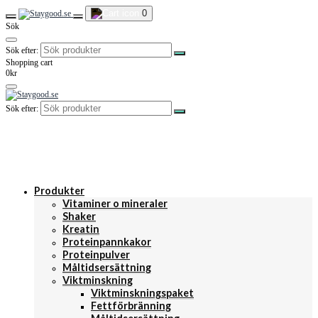
0
Sök
Sök efter:
Shopping cart
0kr
Sök efter:
Produkter
Vitaminer o mineraler
Shaker
Kreatin
Proteinpannkakor
Proteinpulver
Måltidsersättning
Viktminskning
Viktminskningspaket
Fettförbränning