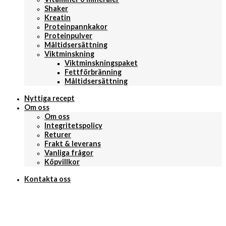
Shaker
Kreatin
Proteinpannkakor
Proteinpulver
Måltidsersättning
Viktminskning
Viktminskningspaket
Fettförbränning
Måltidsersättning
Nyttiga recept
Om oss
Om oss
Integritetspolicy
Returer
Frakt & leverans
Vanliga frågor
Köpvillkor
Kontakta oss