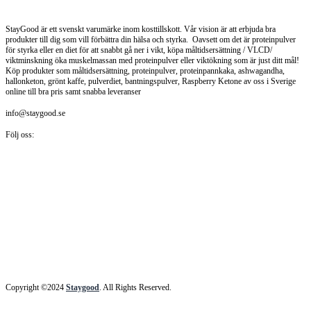
Staygood.se
StayGood är ett svenskt varumärke inom kosttillskott. Vår vision är att erbjuda bra
produkter till dig som vill förbättra din hälsa och styrka. Oavsett om det är proteinpulver
för styrka eller en diet för att snabbt gå ner i vikt, köpa måltidsersättning / VLCD/
viktminskning öka muskelmassan med proteinpulver eller viktökning som är just ditt mål!
Köp produkter som måltidsersättning, proteinpulver, proteinpannkaka, ashwagandha,
hallonketon, grönt kaffe, pulverdiet, bantningspulver, Raspberry Ketone av oss i Sverige
online till bra pris samt snabba leveranser
info@staygood.se
Följ oss:
Copyright ©2024
Staygood
. All Rights Reserved.