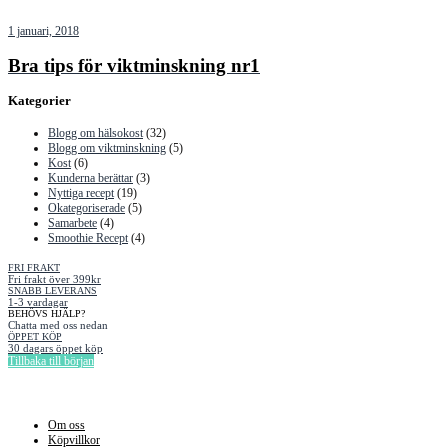
1 januari, 2018
Bra tips för viktminskning nr1
Kategorier
Blogg om hälsokost
(32)
Blogg om viktminskning
(5)
Kost
(6)
Kunderna berättar
(3)
Nyttiga recept
(19)
Okategoriserade
(5)
Samarbete
(4)
Smoothie Recept
(4)
FRI FRAKT
Fri frakt över 399kr
SNABB LEVERANS
1-3 vardagar
BEHÖVS HJÄLP?
Chatta med oss nedan
ÖPPET KÖP
30 dagars öppet köp
Tillbaka till början
Information
Om oss
Köpvillkor