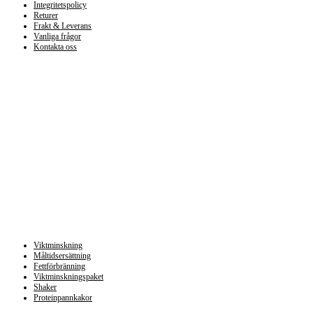
Integritetspolicy
Returer
Frakt & Leverans
Vanliga frågor
Kontakta oss
Kategorier
Viktminskning
Måltidsersättning
Fettförbränning
Viktminskningspaket
Shaker
Proteinpannkakor