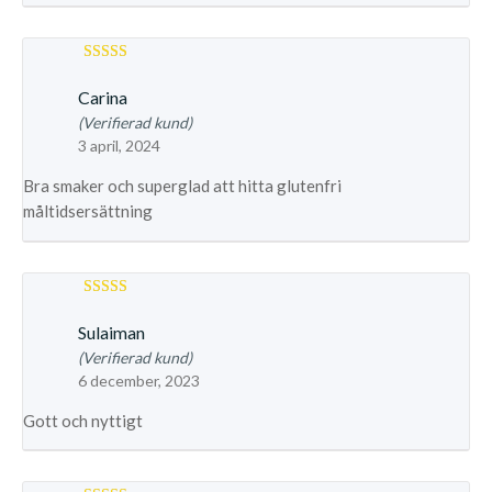
Betygsatt
4
Carina
av 5
(Verifierad kund)
3 april, 2024
Bra smaker och superglad att hitta glutenfri
måltidsersättning
Betygsatt
Sulaiman
3
av 5
(Verifierad kund)
6 december, 2023
Gott och nyttigt