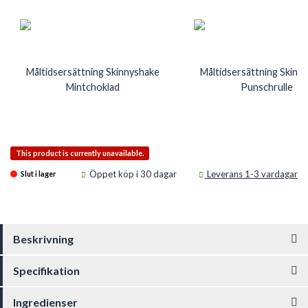
Måltidsersättning Skinnyshake
Måltidsersättning Skinn
Mintchoklad
Punschrulle
Temporarily unavailable
Temporarily unavaila
This product is currently unavailable.
Öppet köp i 30 dagar
Leverans 1-3 vardagar
Slut i lager
Beskrivning
Specifikation
Ingredienser