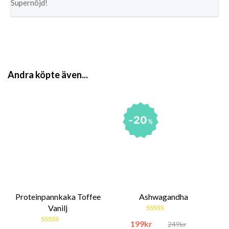
Supernöjd!
Andra köpte även...
20
%
Proteinpannkaka Toffee
Ashwagandha
Vanilj
Betygsatt
199
kr
249
kr