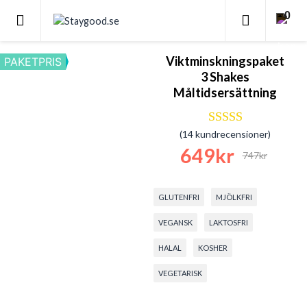
0
Viktminskningspaket
PAKETPRIS
3 Shakes
Måltidsersättning
(
14
kundrecensioner)
Betygsatt
4.64
av 5
649
kr
baserat på
14
747
kr
Det ursprungliga pr
Det nuvarande pris
kundrecensioner
GLUTENFRI
MJÖLKFRI
VEGANSK
LAKTOSFRI
HALAL
KOSHER
VEGETARISK