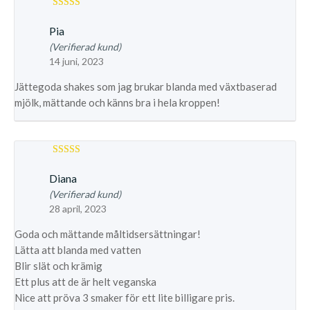
Betygsatt
5
av 5
Pia
(Verifierad kund)
14 juni, 2023
Jättegoda shakes som jag brukar blanda med växtbaserad
mjölk, mättande och känns bra i hela kroppen!
Betygsatt
5
av 5
Diana
(Verifierad kund)
28 april, 2023
Goda och mättande måltidsersättningar!
Lätta att blanda med vatten
Blir slät och krämig
Ett plus att de är helt veganska
Nice att pröva 3 smaker för ett lite billigare pris.