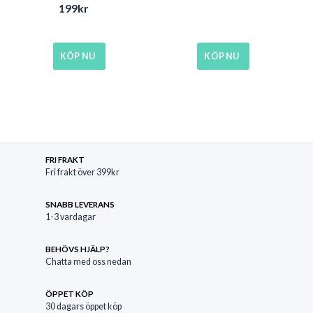
Det ursprungliga 
Det nuvarande pri
5.00
av 5
Betygsatt
199
kr
4.40
av 5
KÖP NU
KÖP NU
FRI FRAKT
Fri frakt över 399kr
SNABB LEVERANS
1-3 vardagar
BEHÖVS HJÄLP?
Chatta med oss nedan
ÖPPET KÖP
30 dagars öppet köp