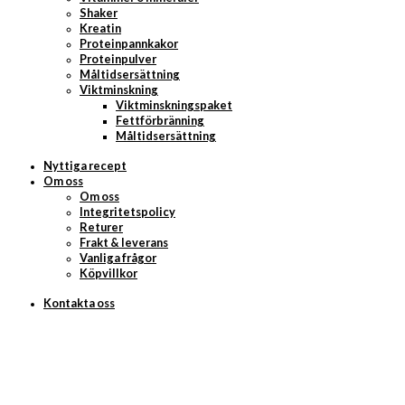
Shaker
Kreatin
Proteinpannkakor
Proteinpulver
Måltidsersättning
Viktminskning
Viktminskningspaket
Fettförbränning
Måltidsersättning
Nyttiga recept
Om oss
Om oss
Integritetspolicy
Returer
Frakt & leverans
Vanliga frågor
Köpvillkor
Kontakta oss