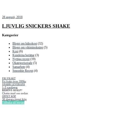
28 augusti, 2018
LJUVLIG SNICKERS SHAKE
Kategorier
Blogg om hälsokost
(32)
Blogg om viktminskning
(5)
Kost
(6)
Kunderna berättar
(3)
Nyttiga recept
(19)
Okategoriserade
(5)
Samarbete
(4)
Smoothie Recept
(4)
FRI FRAKT
Fri frakt över 399kr
SNABB LEVERANS
1-3 vardagar
BEHÖVS HJÄLP?
Chatta med oss nedan
ÖPPET KÖP
30 dagars öppet köp
Tillbaka till början
Information