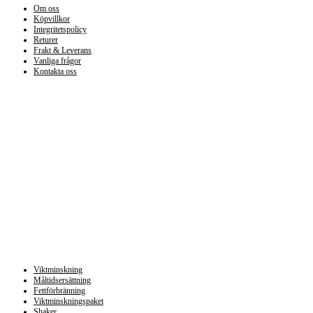
Om oss
Köpvillkor
Integritetspolicy
Returer
Frakt & Leverans
Vanliga frågor
Kontakta oss
Kategorier
Viktminskning
Måltidsersättning
Fettförbränning
Viktminskningspaket
Shaker