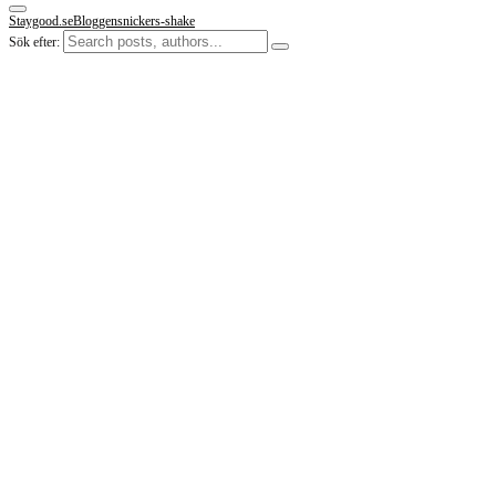
Staygood.se
Bloggen
snickers-shake
Sök efter: