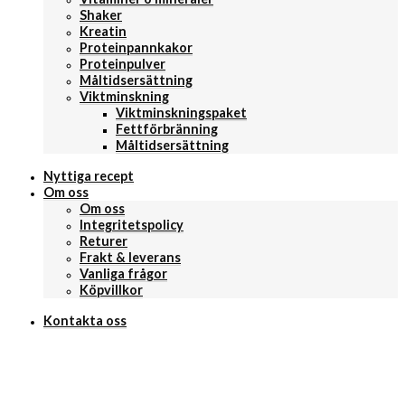
Shaker
Kreatin
Proteinpannkakor
Proteinpulver
Måltidsersättning
Viktminskning
Viktminskningspaket
Fettförbränning
Måltidsersättning
Nyttiga recept
Om oss
Om oss
Integritetspolicy
Returer
Frakt & leverans
Vanliga frågor
Köpvillkor
Kontakta oss