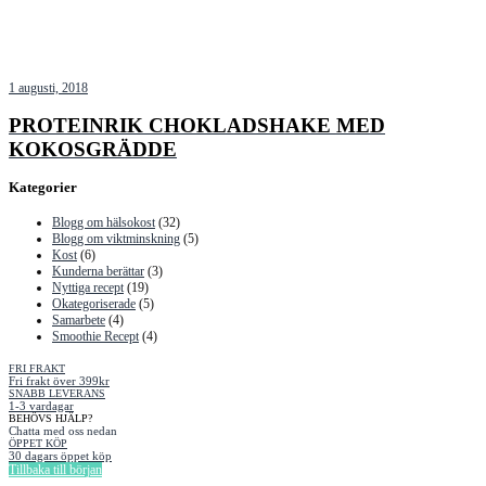
1 augusti, 2018
PROTEINRIK CHOKLADSHAKE MED
KOKOSGRÄDDE
Kategorier
Blogg om hälsokost
(32)
Blogg om viktminskning
(5)
Kost
(6)
Kunderna berättar
(3)
Nyttiga recept
(19)
Okategoriserade
(5)
Samarbete
(4)
Smoothie Recept
(4)
FRI FRAKT
Fri frakt över 399kr
SNABB LEVERANS
1-3 vardagar
BEHÖVS HJÄLP?
Chatta med oss nedan
ÖPPET KÖP
30 dagars öppet köp
Tillbaka till början