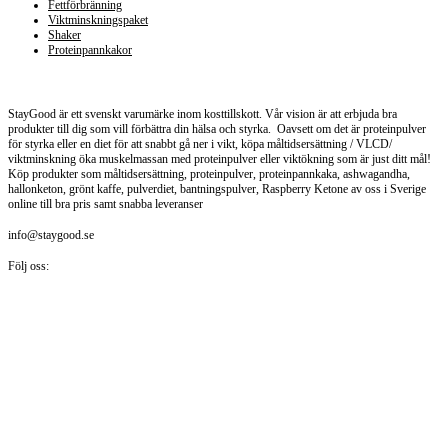
Fettförbränning
Viktminskningspaket
Shaker
Proteinpannkakor
Staygood.se
StayGood är ett svenskt varumärke inom kosttillskott. Vår vision är att erbjuda bra
produkter till dig som vill förbättra din hälsa och styrka. Oavsett om det är proteinpulver
för styrka eller en diet för att snabbt gå ner i vikt, köpa måltidsersättning / VLCD/
viktminskning öka muskelmassan med proteinpulver eller viktökning som är just ditt mål!
Köp produkter som måltidsersättning, proteinpulver, proteinpannkaka, ashwagandha,
hallonketon, grönt kaffe, pulverdiet, bantningspulver, Raspberry Ketone av oss i Sverige
online till bra pris samt snabba leveranser
info@staygood.se
Följ oss: