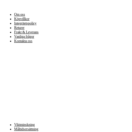
Information
Om oss
Köpvillkor
Integritetspolicy
Returer
Frakt & Leverans
Vanliga frågor
Kontakta oss
Kategorier
Viktminskning
Måltidsersättning