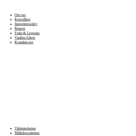
Information
Om oss
Köpvillkor
Integritetspolicy
Returer
Frakt & Leverans
Vanliga frågor
Kontakta oss
Kategorier
Viktminskning
Måltidsersättning