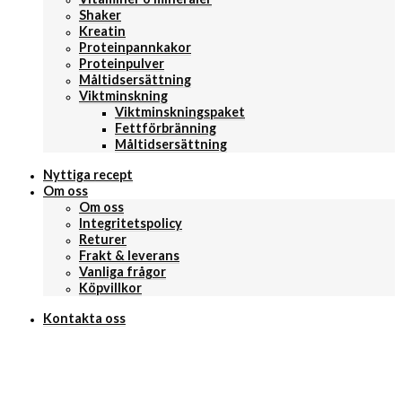
Shaker
Kreatin
Proteinpannkakor
Proteinpulver
Måltidsersättning
Viktminskning
Viktminskningspaket
Fettförbränning
Måltidsersättning
Nyttiga recept
Om oss
Om oss
Integritetspolicy
Returer
Frakt & leverans
Vanliga frågor
Köpvillkor
Kontakta oss