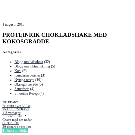
1 augusti, 2018
PROTEINRIK CHOKLADSHAKE MED
KOKOSGRÄDDE
Kategorier
Blogg om hälsokost
(32)
Blogg om viktminskning
(5)
Kost
(6)
Kunderna berättar
(3)
Nyttiga recept
(19)
Okategoriserade
(5)
Samarbete
(4)
Smoothie Recept
(4)
FRI FRAKT
Fri frakt över 399kr
SNABB LEVERANS
1-3 vardagar
BEHÖVS HJÄLP?
Chatta med oss nedan
ÖPPET KÖP
30 dagars öppet köp
Tillbaka till början