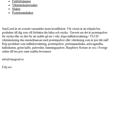
Fettförbränning
Viktminskningspaket
Shaker
Proteinpannkakor
Staygood.se
StayGood är ett svenskt varumärke inom kosttillskott. Vår vision är att erbjuda bra
produkter till dig som vill förbättra din hälsa och styrka. Oavsett om det är proteinpulver
för styrka eller en diet för att snabbt gå ner i vikt, köpa måltidsersättning / VLCD/
viktminskning öka muskelmassan med proteinpulver eller viktökning som är just ditt mål!
Köp produkter som måltidsersättning, proteinpulver, proteinpannkaka, ashwagandha,
hallonketon, grönt kaffe, pulverdiet, bantningspulver, Raspberry Ketone av oss i Sverige
online till bra pris samt snabba leveranser
info@staygood.se
Följ oss: