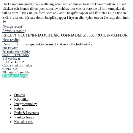
Hacka nötterna grovt, blanda alla ingredienser i en bunke förutom kokosmjölken. Tillsätt
vätskan och blanda till en tjock smet, ev behövs mer vätska berende på hur kompakta du
vill ha dom. Tryck ut i en form som är klädd i bakplåtspappar och låt stelna i 1 h i frysen.
Skär i rutor och förvara dom i bakplåtspapper i frysen eller kylen om du äter upp dom inom
1v.
Nyttiga recept
Previous reading
RECEPT GLUTENFRIA OCH LAKTOSFRIA BELGISKA PROTEINVÅFFLOR
Next reading
Recept på Proteinpannkakor med kokos och chokladsås
FRI FRAKT
Fri frakt över 399kr
SNABB LEVERANS
1-3 vardagar
BEHÖVS HJÄLP?
Chatta med oss nedan
ÖPPET KÖP
30 dagars öppet köp
Tillbaka till början
Information
Om oss
Köpvillkor
Integritetspolicy
Returer
Frakt & Leverans
Vanliga frågor
Kontakta oss