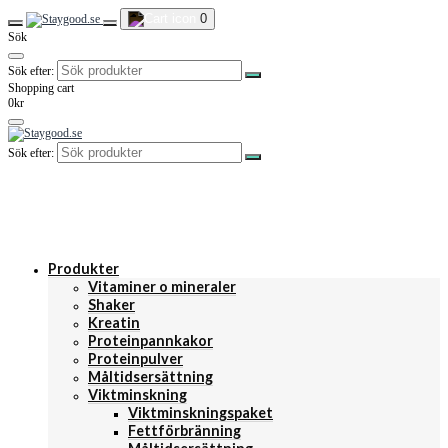
0
Sök
Sök efter:
Shopping cart
0kr
Sök efter:
Produkter
Vitaminer o mineraler
Shaker
Kreatin
Proteinpannkakor
Proteinpulver
Måltidsersättning
Viktminskning
Viktminskningspaket
Fettförbränning