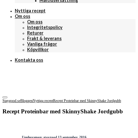
Måltidsersättning
Nyttiga recept
Om oss
Om oss
Integritetspolicy
Returer
Frakt & leverans
Vanliga frågor
Köpvillkor
Kontakta oss
Staygood.se
Bloggen
Nyttiga recept
Recept Proteinbar med SkinnyShake Jordgubb
Recept Proteinbar med SkinnyShake Jordgubb
Upphovsman:
staygood
13 september, 2016