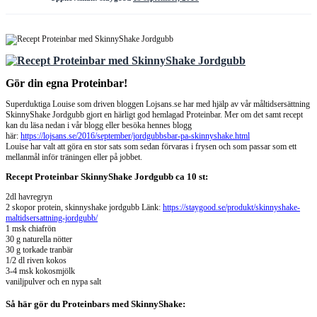
Gör din egna Proteinbar!
Superduktiga Louise som driven bloggen Lojsans.se har med hjälp av vår måltidsersättning
SkinnyShake Jordgubb gjort en härligt god hemlagad Proteinbar. Mer om det samt recept
kan du läsa nedan i vår blogg eller besöka hennes blogg
här:
https://lojsans.se/2016/september/jordgubbsbar-pa-skinnyshake.html
Louise har valt att göra en stor sats som sedan förvaras i frysen och som passar som ett
mellanmål inför träningen eller på jobbet.
Recept Proteinbar SkinnyShake Jordgubb ca 10 st:
2dl havregryn
2 skopor protein, skinnyshake jordgubb Länk:
https://staygood.se/produkt/skinnyshake-
maltidsersattning-jordgubb/
1 msk chiafrön
30 g naturella nötter
30 g torkade tranbär
1/2 dl riven kokos
3-4 msk kokosmjölk
vaniljpulver och en nypa salt
Så här gör du Proteinbars med SkinnyShake: