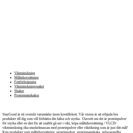
Kategorier
Viktminskning
Måltidsersättning
Fettförbränning
Viktminskningspaket
Shaker
Proteinpannkakor
Staygood.se
StayGood är ett svenskt varumärke inom kosttillskott. Vår vision är att erbjuda bra
produkter till dig som vill förbättra din hälsa och styrka. Oavsett om det är proteinpulver
för styrka eller en diet för att snabbt gå ner i vikt, köpa måltidsersättning / VLCD/
viktminskning öka muskelmassan med proteinpulver eller viktökning som är just ditt mål!
Köp produkter som måltidsersättning, proteinpulver, proteinpannkaka, ashwagandha,