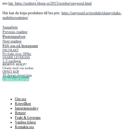
test
här: https://ornberg.blogg.se/2015/october/staygood.html
Här kan du köpa produkten till bra pris:
https://staygood.se/produkt/skinnyshake-
maltidsersattning/
Samarbete
Previous reading
Proteinpulver
Next reading
Följ oss på Instagram
FRI FRAKT
Fri frakt över 399kr
SNABB LEVERANS
1-3 vardagar
BEHÖVS HJÄLP?
Chatta med oss nedan
ÖPPET KÖP
30 dagars öppet köp
Tillbaka till början
Information
Om oss
Köpvillkor
Integritetspolicy
Returer
Frakt & Leverans
Vanliga frågor
Kontakta oss