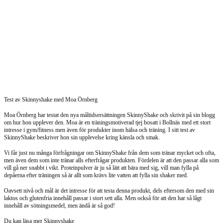
Test av Skinnyshake med Moa Örnberg
Moa Örnberg har testat den nya måltidsersättningen SkinnyShake och skrivit på sin blogg
om hur hon upplever den. Moa är en träningsmotiverad tjej bosatt i Bollnäs med ett stort
intresse i gym/fitness men även för produkter inom hälsa och träning. I sitt test av
SkinnyShake beskriver hon sin upplevelse kring känsla och smak.
Vi får just nu många förfrågningar om SkinnyShake från dem som tränar mycket och ofta,
men även dem som inte tränar alls efterfrågar produkten. Fördelen är att den passar alla som
vill gå ner snabbt i vikt. Proteinpulver är ju så lätt att bära med sig, vill man fylla på
depåerna efter träningen så är allt som krävs lite vatten att fylla sin shaker med.
Oavsett nivå och mål är det intresse för att testa denna produkt, dels eftersom den med sin
laktos och glutenfria innehåll passar i stort sett alla. Men också för att den har så lågt
innehåll av sötningsmedel, men ändå är så god!
Du kan läsa mer Skinnyshake