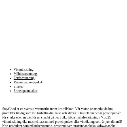
Kategorier
Viktminskning
Måltidsersättning
Fettförbränning
Viktminskningspaket
Shaker
Proteinpannkakor
Staygood.se
StayGood är ett svenskt varumärke inom kosttillskott. Vår vision är att erbjuda bra
produkter till dig som vill förbättra din hälsa och styrka. Oavsett om det är proteinpulver
för styrka eller en diet för att snabbt gå ner i vikt, köpa måltidsersättning / VLCD/
viktminskning öka muskelmassan med proteinpulver eller viktökning som är just ditt mål!
Köp produkter som måltidsersättning, proteinpulver, proteinpannkaka, ashwagandha,