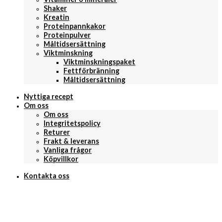
Shaker
Kreatin
Proteinpannkakor
Proteinpulver
Måltidsersättning
Viktminskning
Viktminskningspaket
Fettförbränning
Måltidsersättning
Nyttiga recept
Om oss
Om oss
Integritetspolicy
Returer
Frakt & leverans
Vanliga frågor
Köpvillkor
Kontakta oss