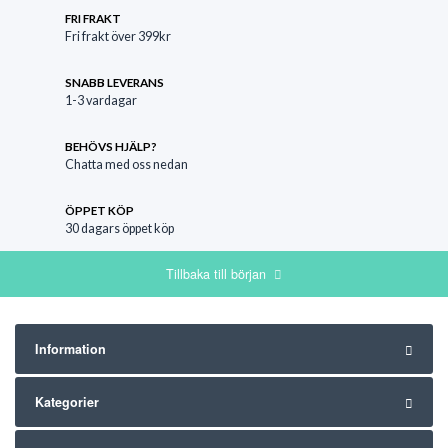
FRI FRAKT
Fri frakt över 399kr
SNABB LEVERANS
1-3 vardagar
BEHÖVS HJÄLP?
Chatta med oss nedan
ÖPPET KÖP
30 dagars öppet köp
Tillbaka till början
Information
Kategorier