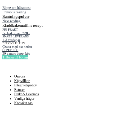
Blogg om hälsokost
Previous reading
Bantningspulver
Next reading
Kladdkakemuffins recept
FRI FRAKT
Fri frakt över 399kr
SNABB LEVERANS
1-3 vardagar
BEHÖVS HJÄLP?
Chatta med oss nedan
ÖPPET KÖP
30 dagars öppet köp
Tillbaka till början
Information
Om oss
Köpvillkor
Integritetspolicy
Returer
Frakt & Leverans
Vanliga frågor
Kontakta oss