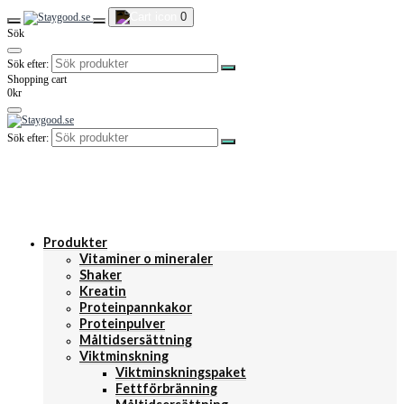
0
Sök
Sök efter:
Shopping cart
0kr
Sök efter:
Produkter
Vitaminer o mineraler
Shaker
Kreatin
Proteinpannkakor
Proteinpulver
Måltidsersättning
Viktminskning
Viktminskningspaket
Fettförbränning