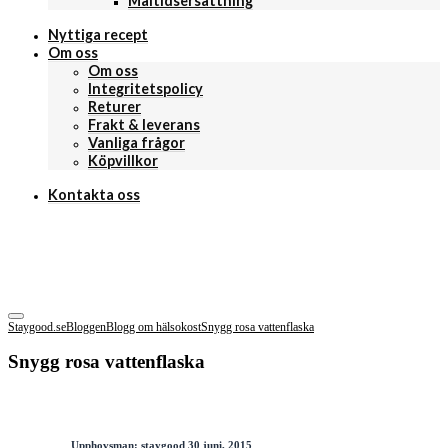
Måltidsersättning
Nyttiga recept
Om oss
Om oss
Integritetspolicy
Returer
Frakt & leverans
Vanliga frågor
Köpvillkor
Kontakta oss
Staygood.se
Bloggen
Blogg om hälsokost
Snygg rosa vattenflaska
Snygg rosa vattenflaska
Upphovsman:
staygood
30 juni, 2015