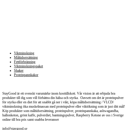
Kategorier
Viktminskning
Måltidsersättning
Fettförbränning
Viktminskningspaket
Shaker
Proteinpannkakor
Staygood.se
StayGood är ett svenskt varumärke inom kosttillskott. Vår vision är att erbjuda bra
produkter till dig som vill förbättra din hälsa och styrka. Oavsett om det är proteinpulver
för styrka eller en diet för att snabbt gå ner i vikt, köpa måltidsersättning / VLCD/
viktminskning öka muskelmassan med proteinpulver eller viktökning som är just ditt mål!
Köp produkter som måltidsersättning, proteinpulver, proteinpannkaka, ashwagandha,
hallonketon, grönt kaffe, pulverdiet, bantningspulver, Raspberry Ketone av oss i Sverige
online till bra pris samt snabba leveranser
info@staygood.se