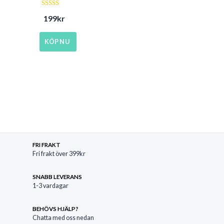
Betygsatt
199
kr
4.40
av 5
KÖP NU
FRI FRAKT
Fri frakt över 399kr
SNABB LEVERANS
1-3 vardagar
BEHÖVS HJÄLP?
Chatta med oss nedan