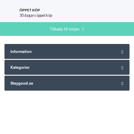
ÖPPET KÖP
30 dagars öppet köp
Tillbaka till början
Information
Kategorier
Staygood.se