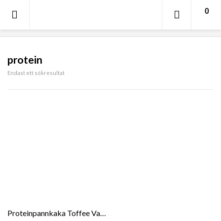
0
SORT
protein
Endast ett sökresultat
Proteinpannkaka Toffee Vanilj