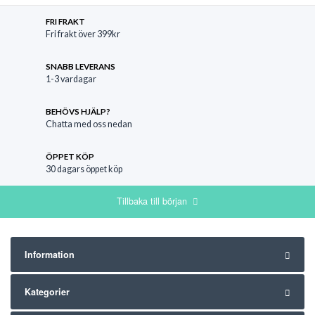
FRI FRAKT
Fri frakt över 399kr
SNABB LEVERANS
1-3 vardagar
BEHÖVS HJÄLP?
Chatta med oss nedan
ÖPPET KÖP
30 dagars öppet köp
Tillbaka till början
Information
Kategorier