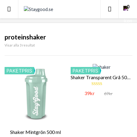
0
SORT
proteinshaker
Visar alla 3 resultat
PAKETPRIS
PAKETPRIS
Shaker Transparent Grå 500 ml
Betygsatt
39
kr
69
kr
Det ursprungliga
Det nuvarande p
4.81
av 5
Shaker Mintgrön 500 ml